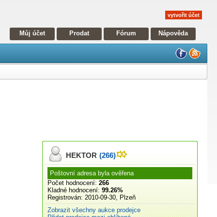
vytvořit účet
Můj účet
Prodat
Fórum
Nápověda
HEKTOR
(266)
Poštovní adresa byla ověřena
Počet hodnocení:
266
Kladné hodnocení:
99.26%
Registrován:
2010-09-30, Plzeň
Zobrazit všechny aukce prodejce