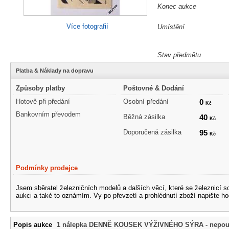
Konec aukce
Více fotografií
Umístění
Stav předmětu
Platba & Náklady na dopravu
Způsoby platby
Poštovné & Dodání
Hotově při předání
Osobní předání
0
Kč
Bankovním převodem
Běžná zásilka
40
Kč
Doporučená zásilka
95
Kč
Podmínky prodejce
Jsem sběratel železničních modelů a dalších věcí, které se železnicí 
aukci a také to oznámím. Vy po převzetí a prohlédnutí zboží napište ho
Popis aukce
1 nálepka DENNĚ KOUSEK VÝŽIVNÉHO SÝRA - nepouž