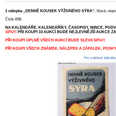
1 nálepka „DENNĚ KOUSEK VÝŽIVNÉHO SÝRA“.
Nová, nepou
Číslo 898.
NA KALENDÁŘE, KALENDÁŘÍKY, ČASOPISY, MINCE, PODV
10%!!!
PŘI KOUPI 10 AUKCÍ BUDE NEJLEVNĚJŠÍ AUKCE ZA 
PŘI KOUPI ÚPLNĚ VŠECH AUKCÍ BUDE SLEVA 50%!!!
PŘI KOUPI VŠECH ZNÁMEK, NÁLEPEK A ZÁPALEK, POSKY
Pro zvětšení kliknět