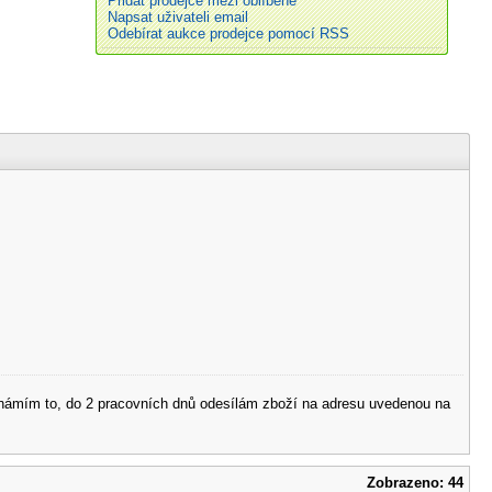
Přidat prodejce mezi oblíbené
Napsat uživateli email
Odebírat aukce prodejce pomocí RSS
 oznámím to, do 2 pracovních dnů odesílám zboží na adresu uvedenou na
Zobrazeno: 44