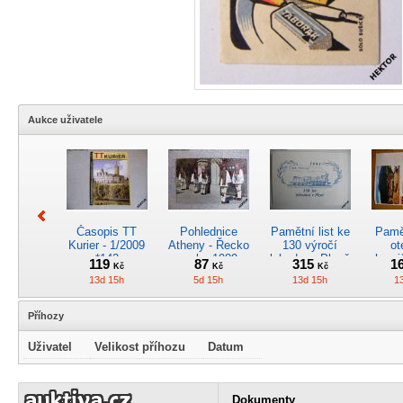
Aukce uživatele
Časopis TT
Pohlednice
Pamětní list ke
Pamět
Kurier - 1/2009
Atheny - Řecko
130 výročí
ot
*142
z roku 1989.
lokodepa Plzeň
hrani
119
87
315
1
Kč
Kč
Kč
Nová nepoužitá
*2963
Žele
13d 15h
5d 15h
13d 15h
1
*5019
Příhozy
Uživatel
Velikost příhozu
Datum
Kreslený
4osý osob.
Časopis
RARI
obrázek parní
rychlík.vůz typu
„Škodovák“,
oddíl
Dokumenty