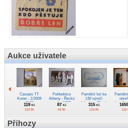
Aukce uživatele
Časopis TT
Pohlednice
Pamětní list ke
Pamětní 
Kurier - 1/2009
Atheny - Řecko
130 výročí
otevř
*142
z roku 1989.
lokodepa Plzeň
hranič.n
119
87
315
165
Kč
Kč
Kč
Nová nepoužitá
*2963
Železn
12d 9h
4d 9h
12d 9h
12d 
*5019
*29
Příhozy