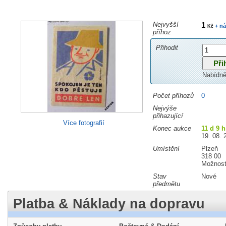
Nejvyšší
1
+ ná
Kč
příhoz
Přihodit
Nabídně
Počet příhozů
0
Nejvýše
přihazující
Více fotografií
Konec aukce
11 d 9 
19. 08. 
Umístění
Plzeň
318 00
Možnost
Stav
Nové
předmětu
Platba & Náklady na dopravu