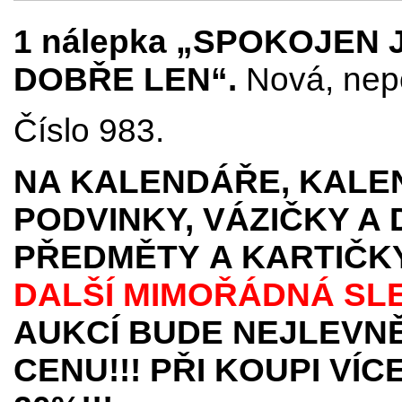
1 nálepka „SPOKOJEN 
DOBŘE LEN“.
Nová, nepo
Číslo 983.
NA KALENDÁŘE, KALEN
PODVINKY, VÁZIČKY A
PŘEDMĚTY
A KARTIČK
DALŠÍ MIMOŘÁDNÁ SL
AUKCÍ BUDE NEJLEVNĚ
CENU!!! PŘI KOUPI VÍ