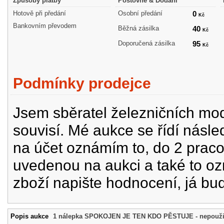
Způsoby platby
Poštovné & Dodání
Hotově při předání
Osobní předání
0
Kč
Bankovním převodem
Běžná zásilka
40
Kč
Doporučená zásilka
95
Kč
Podmínky prodejce
Jsem sběratel železničních mode
souvisí. Mé aukce se řídí násle
na účet oznámím to, do 2 prac
uvedenou na aukci a také to oz
zboží napište hodnocení, já bu
Popis aukce
1 nálepka SPOKOJEN JE TEN KDO PĚSTUJE - nepoužit