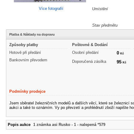
Více fotografií
Umístění
Stav předmětu
Platba & Náklady na dopravu
Způsoby platby
Poštovné & Dodání
Hotově při předání
Osobní předání
0
Kč
Bankovním převodem
Doporučená zásilka
95
Kč
Podmínky prodejce
Jsem sběratel železničních modelů a dalších věcí, které se železnicí 
aukci a také to oznámím. Vy po převzetí a prohlédnutí zboží napište ho
Popis aukce
1 známka asi Rusko - 1 - nalepená *579