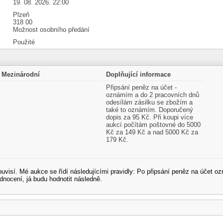
19. 08. 2026. 22:00
Plzeň
318 00
Možnost osobního předání
Použité
Mezinárodní
Doplňující informace
Připsání peněz na účet -
oznámím a do 2 pracovních dnů
odesílám zásilku se zbožím a
také to oznámím. Doporučený
dopis za 95 Kč. Při koupi více
aukcí počítám poštovné do 5000
Kč za 149 Kč a nad 5000 Kč za
179 Kč.
souvisí. Mé aukce se řídí následujícími pravidly: Po připsání peněz na účet
dnocení, já budu hodnotit následně.