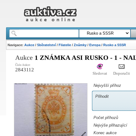
Navigace:
Aukce
/
Sběratelství
/
Filatelie
/
Známky
/
Evropa
/
Rusko a SSSR
Aukce
1 ZNÁMKA ASI RUSKO - 1 - NA
Číslo Aukce:
2843112
Sledovat
Doporučit
Nejvyšší příhoz
Přihodit
Počet příhozů
Nejvýše přihazující
Konec aukce