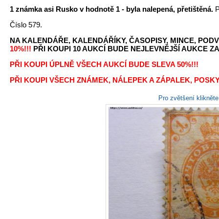
1 známka asi Rusko v hodnotě 1 - byla nalepená, přetištěná.
P
Číslo 579.
NA KALENDÁŘE, KALENDÁŘÍKY, ČASOPISY, MINCE, PODV
10%!!!
PŘI KOUPI 10 AUKCÍ BUDE NEJLEVNĚJŠÍ AUKCE ZA 
PŘI KOUPI ÚPLNĚ VŠECH AUKCÍ BUDE SLEVA 50%!!!
PŘI KOUPI VŠECH ZNÁMEK, NÁLEPEK A ZÁPALEK, POSKY
Pro zvětšení kliknět