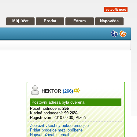
vytvořit účet
Můj účet
Prodat
Fórum
Nápověda
HEKTOR
(266)
Poštovní adresa byla ověřena
Počet hodnocení:
266
Kladné hodnocení:
99.26%
Registrován:
2010-09-30, Plzeň
Zobrazit všechny aukce prodejce
Přidat prodejce mezi oblíbené
Napsat uživateli email