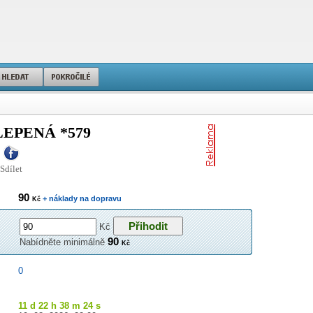
LEPENÁ *579
Sdílet
90
+ náklady na dopravu
Kč
Kč
90
Nabídněte minimálně
Kč
0
11 d 22 h 38 m 24 s