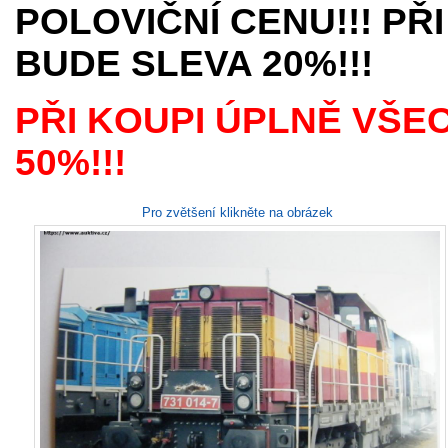
POLOVIČNÍ CENU!!! PŘI
BUDE SLEVA 20%!!!
PŘI KOUPI ÚPLNĚ VŠE
50%!!!
Pro zvětšení klikněte na obrázek