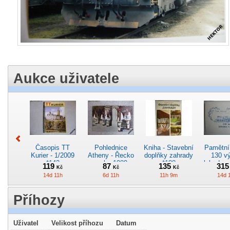
Aukce uživatele
Časopis TT
Pohlednice
Kniha - Stavební
Pamětní 
Kurier - 1/2009
Atheny - Řecko
doplňky zahrady
130 vý
*142
z roku 1989.
*188
lokodep
119
87
135
31
Kč
Kč
Kč
Nová nepoužitá
*29
14d 11h
6d 11h
11h 9m
14d 
*5019
Příhozy
Uživatel
Velikost příhozu
Datum