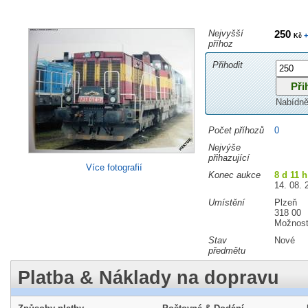
Nejvyšší
250
+
Kč
příhoz
Přihodit
Nabídně
Počet příhozů
0
Nejvýše
přihazující
Více fotografií
Konec aukce
8 d 11 h
14. 08. 
Umístění
Plzeň
318 00
Možnost
Stav
Nové
předmětu
Platba & Náklady na dopravu