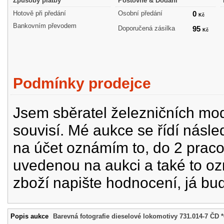
Způsoby platby
Poštovné & Dodání
Hotově při předání
Osobní předání
0
Kč
Bankovním převodem
Doporučená zásilka
95
Kč
Podmínky prodejce
Jsem sběratel železničních mode
souvisí. Mé aukce se řídí násle
na účet oznámím to, do 2 prac
uvedenou na aukci a také to oz
zboží napište hodnocení, já bu
Popis aukce
Barevná fotografie dieselové lokomotivy 731.014-7 ČD 