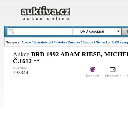
Navigace:
Aukce
/
Sběratelství
/
Filatelie
/
Známky
/
Evropa
/
Německo
/
BRD časo
Aukce
BRD 1992 ADAM RIESE, MICHE
Č.1612 **
Číslo Aukce:
793344
Sledovat
Doporučit