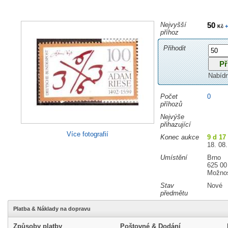
Nejvyšší
50
+
Kč
příhoz
Přihodit
Nabíd
Počet
0
příhozů
Nejvýše
přihazující
Více fotografií
Konec aukce
9 d 17
18. 08.
Umístění
Brno
625 00
Možnos
Stav
Nové
předmětu
Platba & Náklady na dopravu
Způsoby platby
Poštovné & Dodání