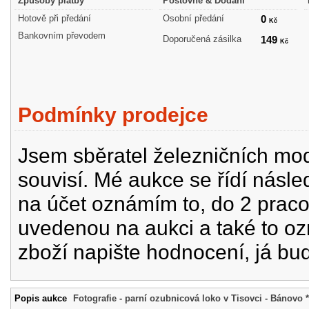
Způsoby platby
Poštovné & Dodání
Hotově při předání
Osobní předání
0
Kč
Bankovním převodem
Doporučená zásilka
149
Kč
Podmínky prodejce
Jsem sběratel železničních mode
souvisí. Mé aukce se řídí násle
na účet oznámím to, do 2 prac
uvedenou na aukci a také to oz
zboží napište hodnocení, já bu
Popis aukce
Fotografie - parní ozubnicová loko v Tisovci - Bánovo 