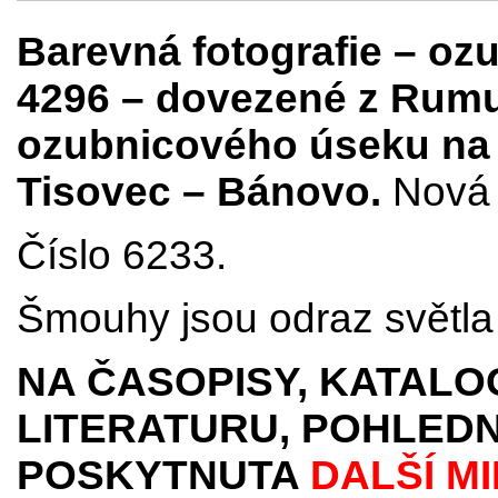
Barevná fotografie
– ozu
4296 – dovezené z Rum
ozubnicového úseku na
Tisovec – Bánovo.
Nová 
Číslo 6233.
Šmouhy jsou odraz světla 
NA ČASOPISY, KATALO
LITERATURU, POHLEDN
POSKYTNUTA
DALŠÍ M