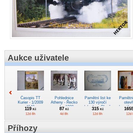
Aukce uživatele
Časopis TT
Pohlednice
Pamětní list ke
Pamětní 
Kurier - 1/2009
Atheny - Řecko
130 výročí
otevř
*142
z roku 1989.
lokodepa Plzeň
hranič.n
119
87
315
165
Kč
Kč
Kč
Nová nepoužitá
*2963
Železn
12d 8h
4d 8h
12d 8h
12d 
*5019
*29
Příhozy