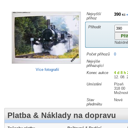
Nejvyšší
390
+
Kč
příhoz
Přihodit
Nabídně
Počet příhozů
0
Nejvýše
přihazující
Více fotografií
Konec aukce
4 d 8 h 
12. 08. 
Umístění
Plzeň
318 00
Možnost
Stav
Nové
předmětu
Platba & Náklady na dopravu