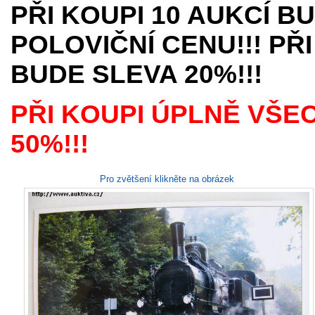
PŘI KOUPI 10 AUKCÍ B
POLOVIČNÍ CENU!!! PŘI
BUDE SLEVA 20%!!!
PŘI KOUPI ÚPLNĚ VŠE
50%!!!
Pro zvětšení klikněte na obrázek