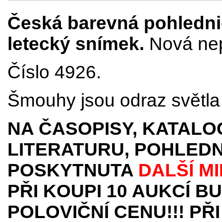
Česká barevná pohlednic
letecký snímek.
Nová nep
Číslo 4926.
Šmouhy jsou odraz světla 
NA ČASOPISY, KATALO
LITERATURU, POHLEDN
POSKYTNUTA
DALŠÍ M
PŘI KOUPI 10 AUKCÍ B
POLOVIČNÍ CENU!!! PŘI