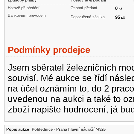
Způsoby platby
Poštovné & Dodání
Hotově při předání
Osobní předání
0
Kč
Bankovním převodem
Doporučená zásilka
95
Kč
Podmínky prodejce
Jsem sběratel železničních mode
souvisí. Mé aukce se řídí násle
na účet oznámím to, do 2 prac
uvedenou na aukci a také to oz
zboží napište hodnocení, já bu
Popis aukce
Pohlednice - Praha hlavní nádraží *4926