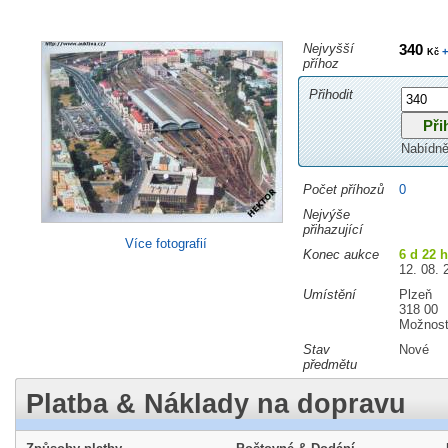
Nejvyšší
340
+
Kč
příhoz
Přihodit
Nabídně
Počet příhozů
0
Nejvýše
přihazující
Více fotografií
Konec aukce
6 d 22 
12. 08. 
Umístění
Plzeň
318 00
Možnost
Stav
Nové
předmětu
Platba & Náklady na dopravu