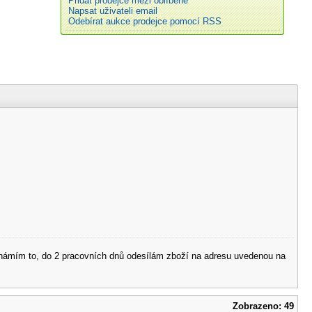
Přidat prodejce mezi oblíbené
Napsat uživateli email
Odebírat aukce prodejce pomocí RSS
 oznámím to, do 2 pracovních dnů odesílám zboží na adresu uvedenou na
Zobrazeno: 49