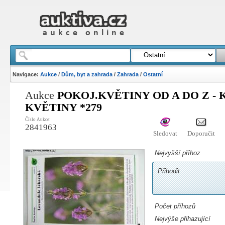
Navigace:
Aukce
/
Dům, byt a zahrada
/
Zahrada
/
Ostatní
Aukce
POKOJ.KVĚTINY OD A DO Z - K
KVĚTINY *279
Číslo Aukce:
2841963
Sledovat
Doporučit
Nejvyšší příhoz
Přihodit
Počet příhozů
Nejvýše přihazující