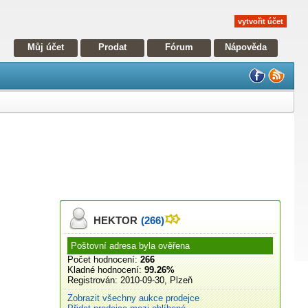
vytvořit účet
Můj účet
Prodat
Fórum
Nápověda
HEKTOR
(266)
Poštovní adresa byla ověřena
Počet hodnocení:
266
Kladné hodnocení:
99.26%
Registrován:
2010-09-30, Plzeň
Zobrazit všechny aukce prodejce