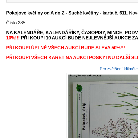
Pokojové květiny od A do Z - Suché květiny - karta č. 611
. Nov
Číslo 285.
NA KALENDÁŘE, KALENDÁŘÍKY, ČASOPISY, MINCE, PODV
10%!!!
PŘI KOUPI 10 AUKCÍ BUDE NEJLEVNĚJŠÍ AUKCE ZA 
PŘI KOUPI ÚPLNĚ VŠECH AUKCÍ BUDE SLEVA 50%!!!
PŘI KOUPI VŠECH KARET NA AUKCI POSKYTNU DALŠÍ SLE
Pro zvětšení kliknět