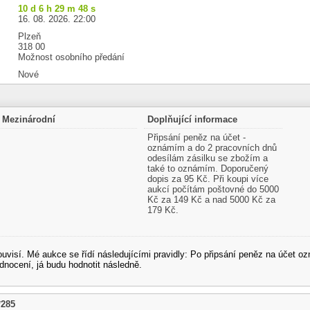
10 d 6 h 29 m 47 s
16. 08. 2026. 22:00
Plzeň
318 00
Možnost osobního předání
Nové
Mezinárodní
Doplňující informace
Připsání peněz na účet -
oznámím a do 2 pracovních dnů
odesílám zásilku se zbožím a
také to oznámím. Doporučený
dopis za 95 Kč. Při koupi více
aukcí počítám poštovné do 5000
Kč za 149 Kč a nad 5000 Kč za
179 Kč.
souvisí. Mé aukce se řídí následujícími pravidly: Po připsání peněz na účet
dnocení, já budu hodnotit následně.
*285