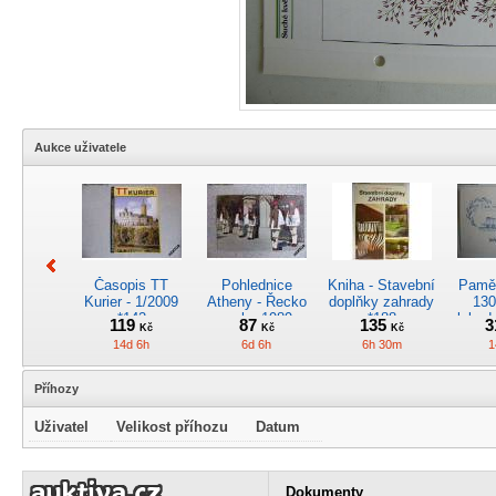
Aukce uživatele
Časopis TT
Pohlednice
Kniha - Stavební
Pamět
Kurier - 1/2009
Atheny - Řecko
doplňky zahrady
130
*142
z roku 1989.
*188
lokod
119
87
135
3
Kč
Kč
Kč
Nová nepoužitá
14d 6h
6d 6h
6h 30m
1
*5019
Příhozy
Uživatel
Velikost příhozu
Datum
Pohlednice
Pánské kapesní
Pohlednice
Kr
kreslená -
hodinky
motorového
obrá
Dokumenty