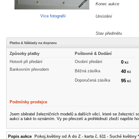
Konec aukce
Více fotografií
Umístění
Stav předmětu
Platba & Náklady na dopravu
Způsoby platby
Poštovné & Dodání
Hotově při předání
Osobní předání
0
Kč
Bankovním převodem
Běžná zásilka
40
Kč
Doporučená zásilka
95
Kč
Podmínky prodejce
Jsem sběratel železničních modelů a dalších věcí, které se železnicí 
aukci a také to oznámím. Vy po převzetí a prohlédnutí zboží napište ho
Popis aukce
Pokoj.květiny od A do Z - karta č. 611 - Suché květiny 