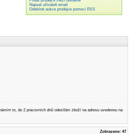
Přidat prodejce mezi oblíbené
Napsat uživateli email
Odebírat aukce prodejce pomocí RSS
 oznámím to, do 2 pracovních dnů odesílám zboží na adresu uvedenou na
Zobrazeno: 47