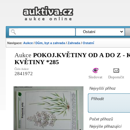
Navigace:
Aukce
/
Dům, byt a zahrada
/
Zahrada
/
Ostatní
Aukce
POKOJ.KVĚTINY OD A DO Z - K
KVĚTINY *285
Číslo Aukce:
2841972
Sledovat
Doporučit
Nejvyšší příhoz
Přihodit
Počet příhozů
Nejvýše přihazující