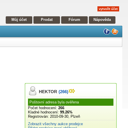
vytvořit účet
Můj účet
Prodat
Fórum
Nápověda
HEKTOR
(266)
Poštovní adresa byla ověřena
Počet hodnocení:
266
Kladné hodnocení:
99.26%
Registrován:
2010-09-30, Plzeň
Zobrazit všechny aukce prodejce