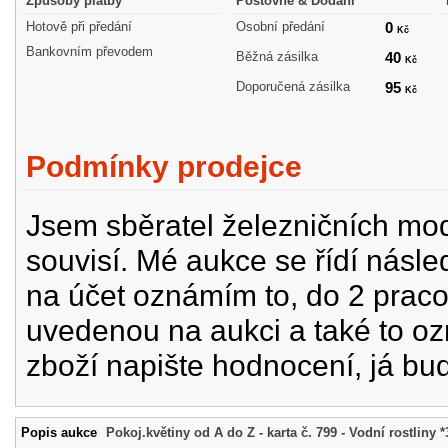
Způsoby platby
Poštovné & Dodání
Hotově při předání
Osobní předání
0
Kč
Bankovním převodem
Běžná zásilka
40
Kč
Doporučená zásilka
95
Kč
Podmínky prodejce
Jsem sběratel železničních mode
souvisí. Mé aukce se řídí násle
na účet oznámím to, do 2 prac
uvedenou na aukci a také to oz
zboží napište hodnocení, já bu
Popis aukce
Pokoj.květiny od A do Z - karta č. 799 - Vodní rostliny *