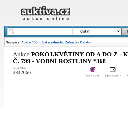
Navigace:
Aukce
/
Dům, byt a zahrada
/
Zahrada
/
Ostatní
Aukce
POKOJ.KVĚTINY OD A DO Z - 
Č. 799 - VODNÍ ROSTLINY *368
Číslo Aukce:
2842066
Sledovat
Doporučit