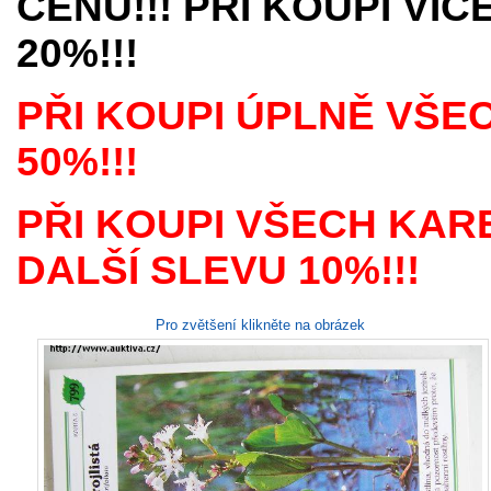
CENU!!! PŘI KOUPI VÍ
20%!!!
PŘI KOUPI ÚPLNĚ VŠE
50%!!!
PŘI KOUPI VŠECH KAR
DALŠÍ SLEVU 10%!!!
Pro zvětšení klikněte na obrázek