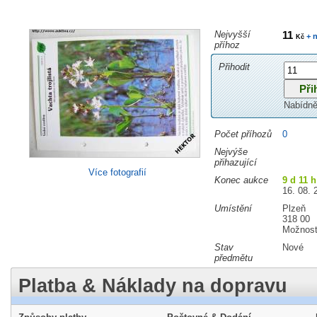
Nejvyšší
11
+ n
Kč
příhoz
Přihodit
Nabídně
Počet příhozů
0
Nejvýše
přihazující
Více fotografií
Konec aukce
9 d 11 h
16. 08. 
Umístění
Plzeň
318 00
Možnost
Stav
Nové
předmětu
Platba & Náklady na dopravu