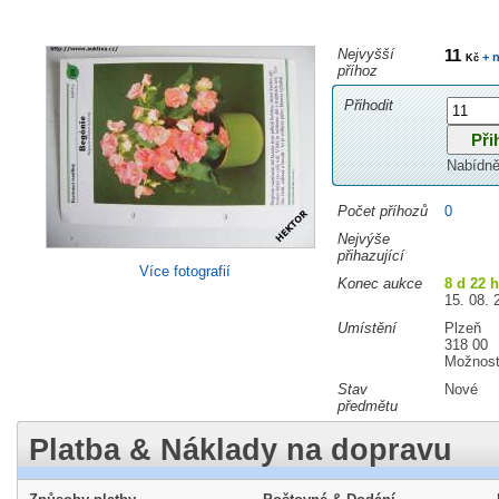
Nejvyšší
11
+ n
Kč
příhoz
Přihodit
Nabídně
Počet příhozů
0
Nejvýše
přihazující
Více fotografií
Konec aukce
8 d 22 
15. 08. 
Umístění
Plzeň
318 00
Možnost
Stav
Nové
předmětu
Platba & Náklady na dopravu