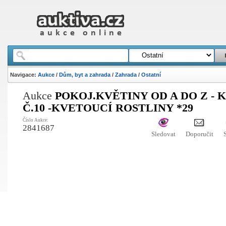
Navigace:
Aukce
/
Dům, byt a zahrada
/
Zahrada
/
Ostatní
Aukce
POKOJ.KVĚTINY OD A DO Z - 
Č.10 -KVETOUCÍ ROSTLINY *29
Číslo Aukce:
2841687
Sledovat
Doporučit