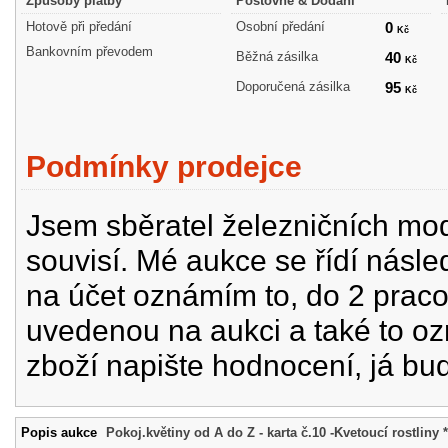
Způsoby platby
Poštovné & Dodání
Hotově při předání
Osobní předání
0
Kč
Bankovním převodem
Běžná zásilka
40
Kč
Doporučená zásilka
95
Kč
Podmínky prodejce
Jsem sběratel železničních mode
souvisí. Mé aukce se řídí násle
na účet oznámím to, do 2 prac
uvedenou na aukci a také to oz
zboží napište hodnocení, já bu
Popis aukce
Pokoj.květiny od A do Z - karta č.10 -Kvetoucí rostliny 