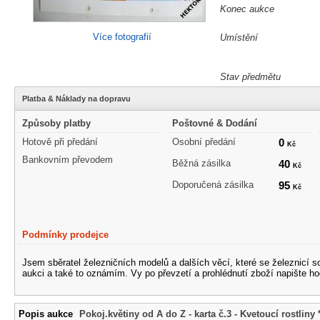
Konec aukce
Více fotografií
Umístění
Stav předmětu
Platba & Náklady na dopravu
Způsoby platby
Poštovné & Dodání
Hotově při předání
Osobní předání
0
Kč
Bankovním převodem
Běžná zásilka
40
Kč
Doporučená zásilka
95
Kč
Podmínky prodejce
Jsem sběratel železničních modelů a dalších věcí, které se železnicí 
aukci a také to oznámím. Vy po převzetí a prohlédnutí zboží napište ho
Popis aukce
Pokoj.květiny od A do Z - karta č.3 - Kvetoucí rostliny 