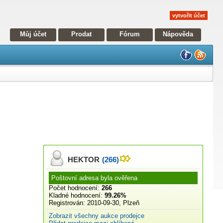
vytvořit účet
Můj účet
Prodat
Fórum
Nápověda
HEKTOR
(266)
Poštovní adresa byla ověřena
Počet hodnocení:
266
Kladné hodnocení:
99.26%
Registrován:
2010-09-30, Plzeň
Zobrazit všechny aukce prodejce