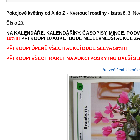
Pokojové květiny od A do Z - Kvetoucí rostliny - karta č. 3
. No
Číslo 23.
NA KALENDÁŘE, KALENDÁŘÍKY, ČASOPISY, MINCE, PODV
10%!!!
PŘI KOUPI 10 AUKCÍ BUDE NEJLEVNĚJŠÍ AUKCE ZA 
PŘI KOUPI ÚPLNĚ VŠECH AUKCÍ BUDE SLEVA 50%!!!
PŘI KOUPI VŠECH KARET NA AUKCI POSKYTNU DALŠÍ SLE
Pro zvětšení kliknět