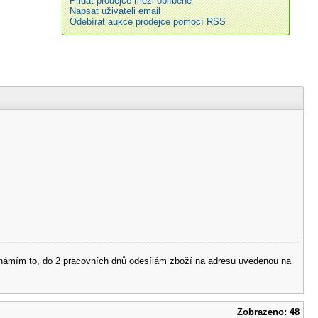
Přidat prodejce mezi oblíbené
Napsat uživateli email
Odebírat aukce prodejce pomocí RSS
 oznámím to, do 2 pracovních dnů odesílám zboží na adresu uvedenou na
Zobrazeno: 48