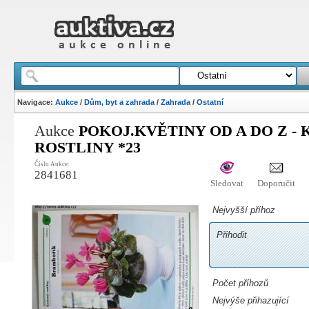
Navigace:
Aukce
/
Dům, byt a zahrada
/
Zahrada
/
Ostatní
Aukce
POKOJ.KVĚTINY OD A DO Z - 
ROSTLINY *23
Číslo Aukce:
2841681
Sledovat
Doporučit
Nejvyšší příhoz
Přihodit
Počet příhozů
Nejvýše přihazující