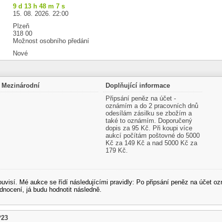
9 d 13 h 48 m 6 s
15. 08. 2026. 22:00
Plzeň
318 00
Možnost osobního předání
Nové
Mezinárodní
Doplňující informace
Připsání peněz na účet -
oznámím a do 2 pracovních dnů
odesílám zásilku se zbožím a
také to oznámím. Doporučený
dopis za 95 Kč. Při koupi více
aukcí počítám poštovné do 5000
Kč za 149 Kč a nad 5000 Kč za
179 Kč.
souvisí. Mé aukce se řídí následujícími pravidly: Po připsání peněz na účet
dnocení, já budu hodnotit následně.
*23