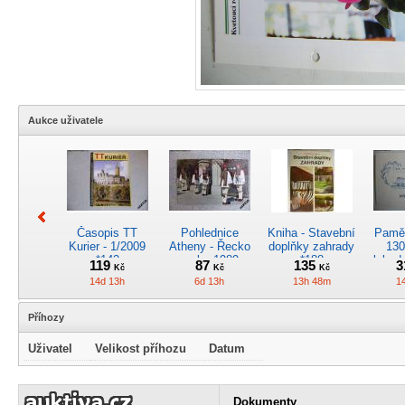
Aukce uživatele
Časopis TT
Pohlednice
Kniha - Stavební
Pamět
Kurier - 1/2009
Atheny - Řecko
doplňky zahrady
130
*142
z roku 1989.
*188
lokod
119
87
135
3
Kč
Kč
Kč
Nová nepoužitá
14d 13h
6d 13h
13h 48m
1
*5019
Příhozy
Uživatel
Velikost příhozu
Datum
Pohlednice
Pánské kapesní
Pohlednice
Kr
kreslená -
hodinky
motorového
obrá
Dokumenty