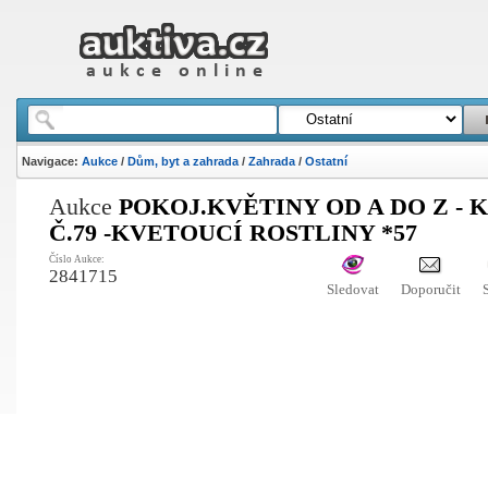
Navigace:
Aukce
/
Dům, byt a zahrada
/
Zahrada
/
Ostatní
Aukce
POKOJ.KVĚTINY OD A DO Z - 
Č.79 -KVETOUCÍ ROSTLINY *57
Číslo Aukce:
2841715
Sledovat
Doporučit