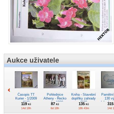
Aukce uživatele
Časopis TT
Pohlednice
Kniha - Stavební
Pamětní 
Kurier - 1/2009
Atheny - Řecko
doplňky zahrady
130 vý
*142
z roku 1989.
*188
lokodep
119
87
135
31
Kč
Kč
Kč
Nová nepoužitá
*29
14d 18h
6d 18h
18h 43m
14d 
*5019