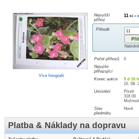
Nejvyšší
11
+ n
Kč
příhoz
Přihodit
Nabídně
Počet příhozů
0
Nejvýše
přihazující
Více fotografií
Konec aukce
9 d 18 
15. 08. 
Umístění
Plzeň
318 00
Možnost
Stav
Nové
předmětu
Platba & Náklady na dopravu