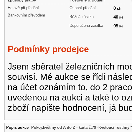
Způsoby platby
Poštovné & Dodání
Hotově při předání
Osobní předání
0
Kč
Bankovním převodem
Běžná zásilka
40
Kč
Doporučená zásilka
95
Kč
Podmínky prodejce
Jsem sběratel železničních mode
souvisí. Mé aukce se řídí násle
na účet oznámím to, do 2 prac
uvedenou na aukci a také to oz
zboží napište hodnocení, já bu
Popis aukce
Pokoj.květiny od A do Z - karta č.79 -Kvetoucí rostliny 