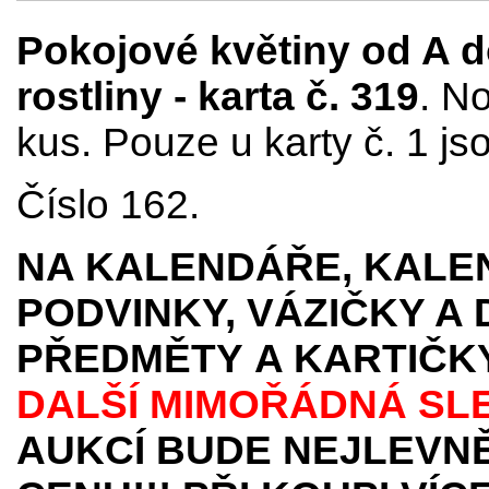
Pokojové květiny od A d
rostliny - karta č. 319
. N
kus. Pouze u karty č. 1 js
Číslo 162.
NA KALENDÁŘE, KALEN
PODVINKY, VÁZIČKY A
PŘEDMĚTY
A KARTIČK
DALŠÍ MIMOŘÁDNÁ SL
AUKCÍ BUDE NEJLEVNĚ