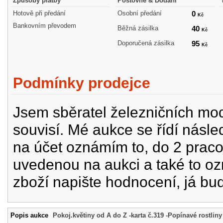
Způsoby platby
Poštovné & Dodání
Hotově při předání
Osobní předání
0
Kč
Bankovním převodem
Běžná zásilka
40
Kč
Doporučená zásilka
95
Kč
Podmínky prodejce
Jsem sběratel železničních mode
souvisí. Mé aukce se řídí násle
na účet oznámím to, do 2 prac
uvedenou na aukci a také to oz
zboží napište hodnocení, já bu
Popis aukce
Pokoj.květiny od A do Z -karta č.319 -Popínavé rostliny