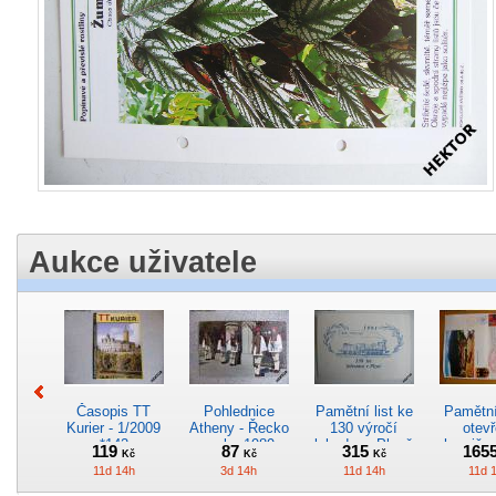
Aukce uživatele
Časopis TT
Pohlednice
Pamětní list ke
Pamětní 
Kurier - 1/2009
Atheny - Řecko
130 výročí
otevř
*142
z roku 1989.
lokodepa Plzeň
hranič.n
119
87
315
165
Kč
Kč
Kč
Nová nepoužitá
*2963
Železn
11d 14h
3d 14h
11d 14h
11d 
*5019
*29