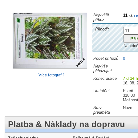
Nejvyšší
11
+ n
Kč
příhoz
Přihodit
Nabídně
Počet příhozů
0
Nejvýše
přihazující
Více fotografií
Konec aukce
7 d 14 
16. 08. 
Umístění
Plzeň
318 00
Možnost
Stav
Nové
předmětu
Platba & Náklady na dopravu