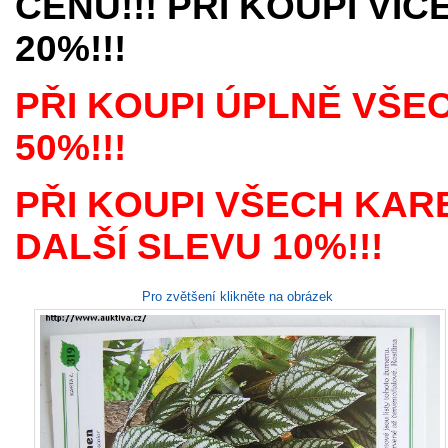
CENU!!! PŘI KOUPI VÍ
20%!!!
PŘI KOUPI ÚPLNĚ VŠE
50%!!!
PŘI KOUPI VŠECH KAR
DALŠÍ SLEVU 10%!!!
Pro zvětšení klikněte na obrázek