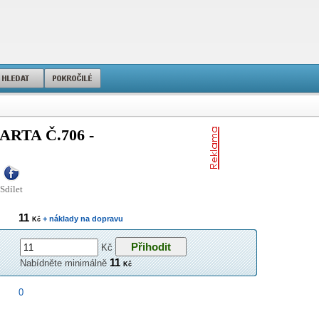
RTA Č.706 -
Sdílet
11
+ náklady na dopravu
Kč
Kč
11
Nabídněte minimálně
Kč
0