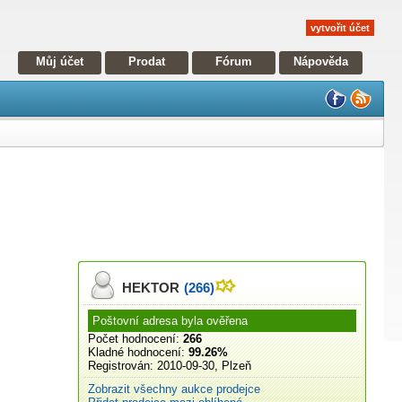
vytvořit účet
Můj účet
Prodat
Fórum
Nápověda
HEKTOR
(266)
Poštovní adresa byla ověřena
Počet hodnocení:
266
Kladné hodnocení:
99.26%
Registrován:
2010-09-30, Plzeň
Zobrazit všechny aukce prodejce