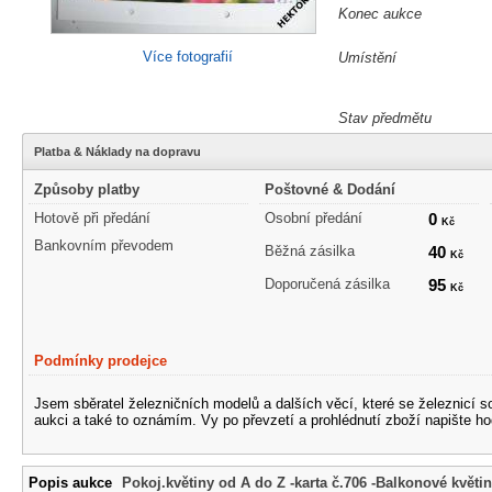
Konec aukce
Více fotografií
Umístění
Stav předmětu
Platba & Náklady na dopravu
Způsoby platby
Poštovné & Dodání
Hotově při předání
Osobní předání
0
Kč
Bankovním převodem
Běžná zásilka
40
Kč
Doporučená zásilka
95
Kč
Podmínky prodejce
Jsem sběratel železničních modelů a dalších věcí, které se železnicí 
aukci a také to oznámím. Vy po převzetí a prohlédnutí zboží napište ho
Popis aukce
Pokoj.květiny od A do Z -karta č.706 -Balkonové květin