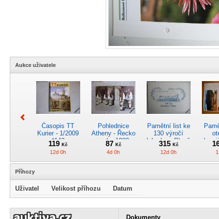
Aukce uživatele
Časopis TT
Pohlednice
Pamětní list ke
Pamět
Kurier - 1/2009
Atheny - Řecko
130 výročí
ot
*142
z roku 1989.
lokodepa Plzeň
hrani
119
87
315
1
Kč
Kč
Kč
Nová nepoužitá
*2963
Žele
12d 0h
4d 0h
12d 0h
1
*5019
Příhozy
Uživatel
Velikost příhozu
Datum
Kreslený
4osý osob.
Časopis
RARI
obrázek parní
rychlík.vůz typu
„Škodovák“,
oddíl
Dokumenty