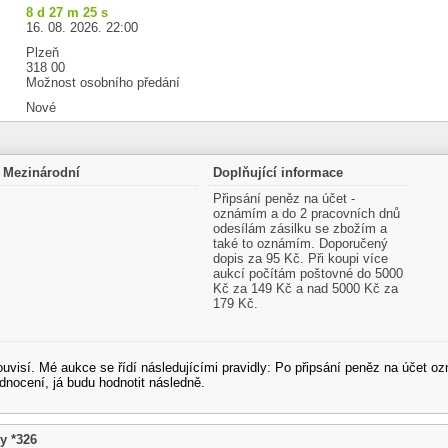
8 d 27 m 25 s
16. 08. 2026. 22:00
Plzeň
318 00
Možnost osobního předání
Nové
Mezinárodní
Doplňující informace
Připsání peněz na účet -
oznámím a do 2 pracovních dnů
odesílám zásilku se zbožím a
také to oznámím. Doporučený
dopis za 95 Kč. Při koupi více
aukcí počítám poštovné do 5000
Kč za 149 Kč a nad 5000 Kč za
179 Kč.
souvisí. Mé aukce se řídí následujícími pravidly: Po připsání peněz na účet
dnocení, já budu hodnotit následně.
y *326