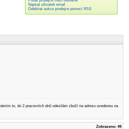
Přidat prodejce mezi oblíbené
Napsat uživateli email
Odebírat aukce prodejce pomocí RSS
 oznámím to, do 2 pracovních dnů odesílám zboží na adresu uvedenou na
Zobrazeno: 49