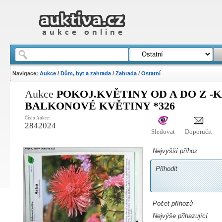
Navigace:
Aukce
/
Dům, byt a zahrada
/
Zahrada
/
Ostatní
Aukce
POKOJ.KVĚTINY OD A DO Z -KA
BALKONOVÉ KVĚTINY *326
Číslo Aukce:
2842024
Sledovat
Doporučit
Nejvyšší příhoz
Přihodit
Počet příhozů
Nejvýše přihazující