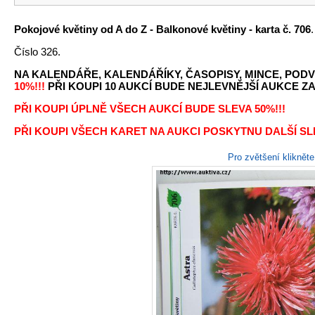
Pokojové květiny od A do Z - Balkonové květiny - karta č. 706
Číslo 326.
NA KALENDÁŘE, KALENDÁŘÍKY, ČASOPISY, MINCE, PODV
10%!!!
PŘI KOUPI 10 AUKCÍ BUDE NEJLEVNĚJŠÍ AUKCE ZA 
PŘI KOUPI ÚPLNĚ VŠECH AUKCÍ BUDE SLEVA 50%!!!
PŘI KOUPI VŠECH KARET NA AUKCI POSKYTNU DALŠÍ SLE
Pro zvětšení kliknět