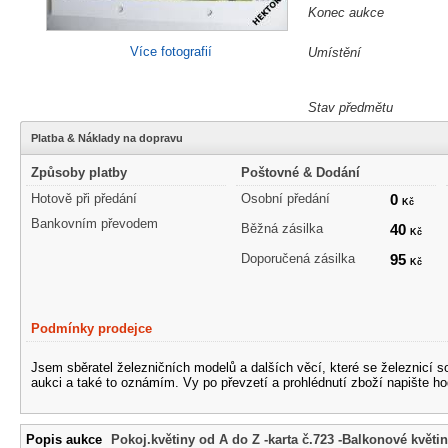
Konec aukce
Více fotografií
Umístění
Stav předmětu
Platba & Náklady na dopravu
Způsoby platby
Poštovné & Dodání
Hotově při předání
Osobní předání
0
Kč
Bankovním převodem
Běžná zásilka
40
Kč
Doporučená zásilka
95
Kč
Podmínky prodejce
Jsem sběratel železničních modelů a dalších věcí, které se železnicí 
aukci a také to oznámím. Vy po převzetí a prohlédnutí zboží napište ho
Popis aukce
Pokoj.květiny od A do Z -karta č.723 -Balkonové květin