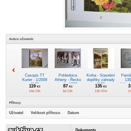
Aukce uživatele
Časopis TT
Pohlednice
Kniha - Stavební
Pamět
Kurier - 1/2009
Atheny - Řecko
doplňky zahrady
130
*142
z roku 1989.
*188
lokod
119
87
135
3
Kč
Kč
Kč
Nová nepoužitá
14d 13h
6d 13h
13h 47m
1
*5019
Příhozy
Uživatel
Velikost příhozu
Datum
Pohlednice
Pánské kapesní
Pohlednice
Kr
kreslená -
hodinky
motorového
obrá
Dokumenty