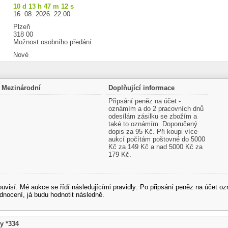
10 d 13 h 47 m 12 s
16. 08. 2026. 22:00
Plzeň
318 00
Možnost osobního předání
Nové
Mezinárodní
Doplňující informace
Připsání peněz na účet -
oznámím a do 2 pracovních dnů
odesílám zásilku se zbožím a
také to oznámím. Doporučený
dopis za 95 Kč. Při koupi více
aukcí počítám poštovné do 5000
Kč za 149 Kč a nad 5000 Kč za
179 Kč.
souvisí. Mé aukce se řídí následujícími pravidly: Po připsání peněz na účet
dnocení, já budu hodnotit následně.
y *334