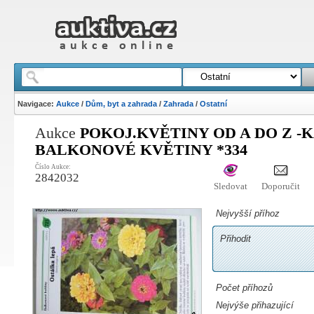
Navigace:
Aukce
/
Dům, byt a zahrada
/
Zahrada
/
Ostatní
Aukce
POKOJ.KVĚTINY OD A DO Z -KA
BALKONOVÉ KVĚTINY *334
Číslo Aukce:
2842032
Sledovat
Doporučit
Nejvyšší příhoz
Přihodit
Počet příhozů
Nejvýše přihazující