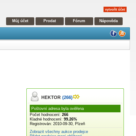
vytvořit účet
Můj účet
Prodat
Fórum
Nápověda
HEKTOR
(266)
Poštovní adresa byla ověřena
Počet hodnocení:
266
Kladné hodnocení:
99.26%
Registrován:
2010-09-30, Plzeň
Zobrazit všechny aukce prodejce