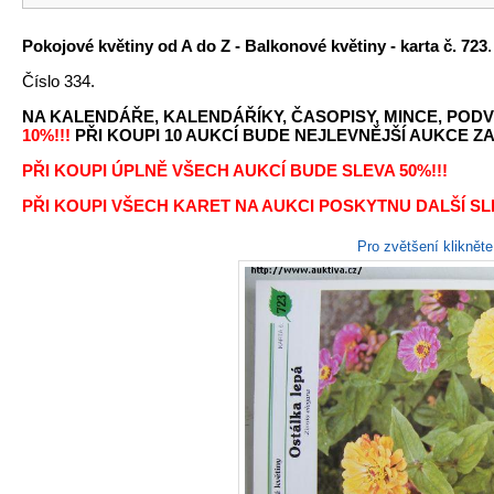
Pokojové květiny od A do Z - Balkonové květiny - karta č. 723
Číslo 334.
NA KALENDÁŘE, KALENDÁŘÍKY, ČASOPISY, MINCE, PODV
10%!!!
PŘI KOUPI 10 AUKCÍ BUDE NEJLEVNĚJŠÍ AUKCE ZA 
PŘI KOUPI ÚPLNĚ VŠECH AUKCÍ BUDE SLEVA 50%!!!
PŘI KOUPI VŠECH KARET NA AUKCI POSKYTNU DALŠÍ SLE
Pro zvětšení kliknět