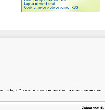
Přidat prodejce mezi oblíbené
Napsat uživateli email
Odebírat aukce prodejce pomocí RSS
 oznámím to, do 2 pracovních dnů odesílám zboží na adresu uvedenou na
Zobrazeno: 43