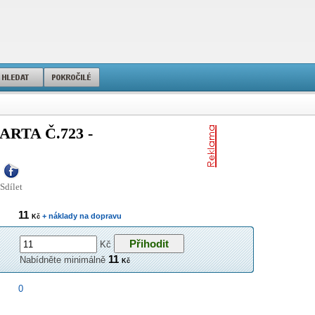
RTA Č.723 -
Sdílet
11
+ náklady na dopravu
Kč
Kč
11
Nabídněte minimálně
Kč
0