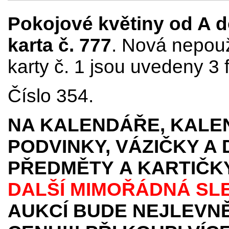
Pokojové květiny od A do
karta č. 777
. Nová nepouž
karty č. 1 jsou uvedeny 3 f
Číslo 354.
NA KALENDÁŘE, KALEN
PODVINKY, VÁZIČKY A
PŘEDMĚTY
A KARTIČK
DALŠÍ MIMOŘÁDNÁ SL
AUKCÍ BUDE NEJLEVNĚ