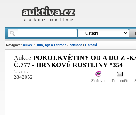
Navigace:
Aukce
/
Dům, byt a zahrada
/
Zahrada
/
Ostatní
Aukce
POKOJ.KVĚTINY OD A DO Z -
Č.777 - HRNKOVÉ ROSTLINY *354
Číslo Aukce:
2842052
Sledovat
Doporučit