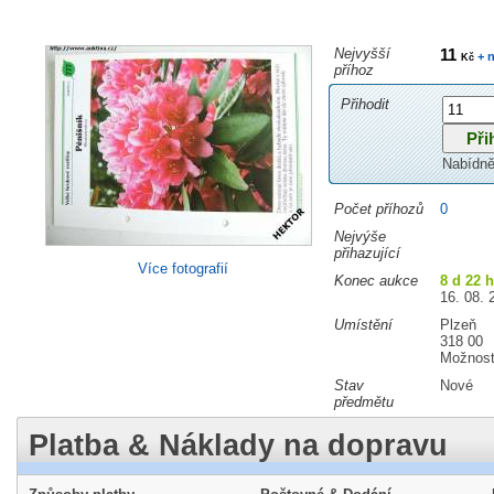
Nejvyšší
11
+ n
Kč
příhoz
Přihodit
Nabídně
Počet příhozů
0
Nejvýše
přihazující
Více fotografií
Konec aukce
8 d 22 
16. 08. 
Umístění
Plzeň
318 00
Možnost
Stav
Nové
předmětu
Platba & Náklady na dopravu