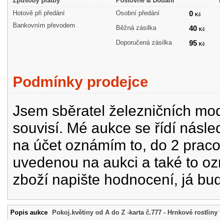
Způsoby platby
Poštovné & Dodání
Hotově při předání
Osobní předání
0
Kč
Bankovním převodem
Běžná zásilka
40
Kč
Doporučená zásilka
95
Kč
Podmínky prodejce
Jsem sběratel železničních mode
souvisí. Mé aukce se řídí násle
na účet oznámím to, do 2 prac
uvedenou na aukci a také to oz
zboží napište hodnocení, já bu
Popis aukce
Pokoj.květiny od A do Z -karta č.777 - Hrnkové rostliny