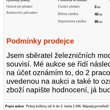
Způsoby platby
Poštovné & Dodání
Hotově při předání
Osobní předání
0
Kč
Bankovním převodem
Běžná zásilka
40
Kč
Doporučená zásilka
95
Kč
Podmínky prodejce
Jsem sběratel železničních mode
souvisí. Mé aukce se řídí násle
na účet oznámím to, do 2 prac
uvedenou na aukci a také to oz
zboží napište hodnocení, já bu
Popis aukce
Pokoj.květiny od A do Z -karta č.936 -Nápady,prostředí 