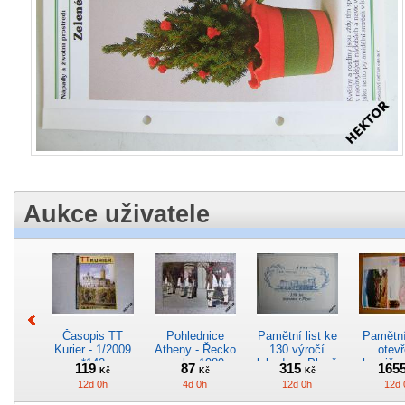
Aukce uživatele
Časopis TT
Pohlednice
Pamětní list ke
Pamětní 
Kurier - 1/2009
Atheny - Řecko
130 výročí
otevř
*142
z roku 1989.
lokodepa Plzeň
hranič.n
119
87
315
165
Kč
Kč
Kč
Nová nepoužitá
*2963
Železn
12d 0h
4d 0h
12d 0h
12d 
*5019
*29