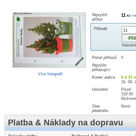
Nejvyšší
11
+ n
Kč
příhoz
Přihodit
Nabídně
Počet příhozů
0
Nejvýše
přihazující
Více fotografií
Konec aukce
8 d 23 
16. 08. 
Umístění
Plzeň
318 00
Možnost
Stav
Nové
předmětu
Platba & Náklady na dopravu