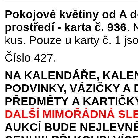
Pokojové květiny od A d
prostředí - karta č. 936
. 
kus. Pouze u karty č. 1 js
Číslo 427.
NA KALENDÁŘE, KALEN
PODVINKY, VÁZIČKY A
PŘEDMĚTY
A KARTIČK
DALŠÍ MIMOŘÁDNÁ SL
AUKCÍ BUDE NEJLEVNĚ