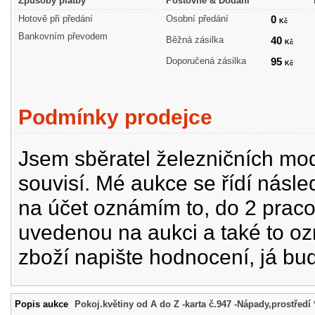
Způsoby platby
Poštovné & Dodání
Hotově při předání
Osobní předání
0
Kč
Bankovním převodem
Běžná zásilka
40
Kč
Doporučená zásilka
95
Kč
Podmínky prodejce
Jsem sběratel železničních mode
souvisí. Mé aukce se řídí násle
na účet oznámím to, do 2 prac
uvedenou na aukci a také to oz
zboží napište hodnocení, já bu
Popis aukce
Pokoj.květiny od A do Z -karta č.947 -Nápady,prostředí 