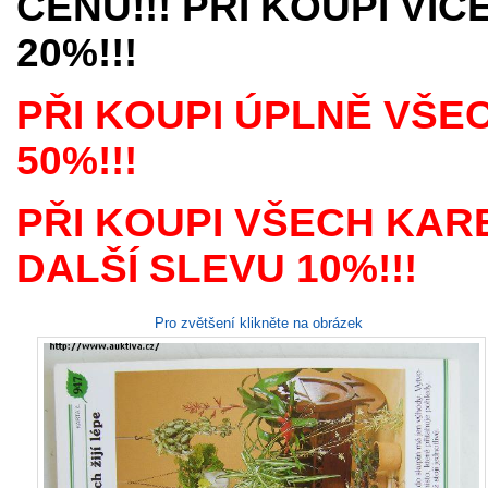
CENU!!! PŘI KOUPI VÍ
20%!!!
PŘI KOUPI ÚPLNĚ VŠE
50%!!!
PŘI KOUPI VŠECH KAR
DALŠÍ SLEVU 10%!!!
Pro zvětšení klikněte na obrázek