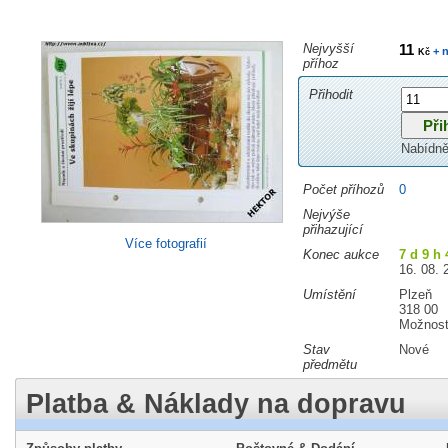
Nejvyšší
11
+ n
Kč
příhoz
Přihodit
Nabídně
Počet příhozů
0
Nejvýše
přihazující
Více fotografií
Konec aukce
7 d 9 h
16. 08. 
Umístění
Plzeň
318 00
Možnost
Stav
Nové
předmětu
Platba & Náklady na dopravu