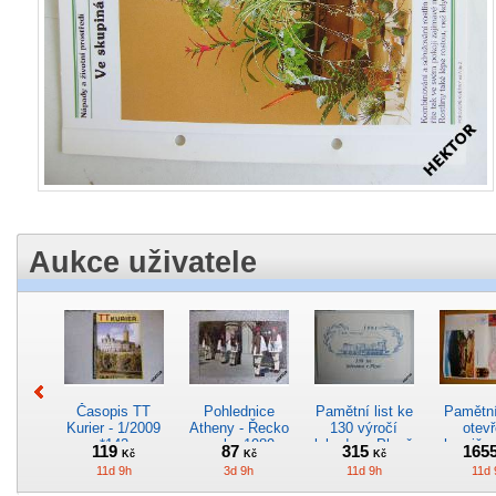
Aukce uživatele
Časopis TT
Pohlednice
Pamětní list ke
Pamětní 
Kurier - 1/2009
Atheny - Řecko
130 výročí
otevř
*142
z roku 1989.
lokodepa Plzeň
hranič.n
119
87
315
165
Kč
Kč
Kč
Nová nepoužitá
*2963
Železn
11d 9h
3d 9h
11d 9h
11d 
*5019
*29