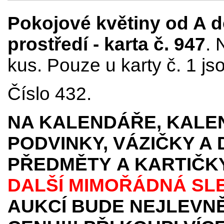
Pokojové květiny od A d
prostředí - karta č. 947
. 
kus. Pouze u karty č. 1 js
Číslo 432.
NA KALENDÁŘE, KALEN
PODVINKY, VÁZIČKY A
PŘEDMĚTY
A KARTIČK
DALŠÍ MIMOŘÁDNÁ SL
AUKCÍ BUDE NEJLEVNĚ