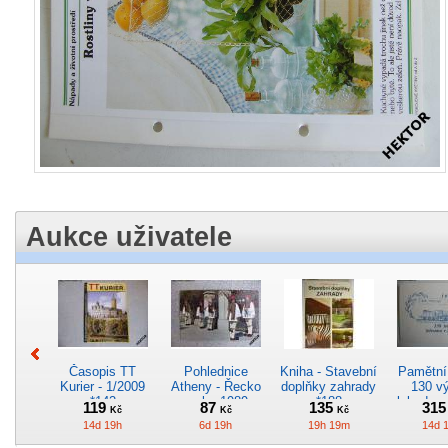
Aukce uživatele
Časopis TT
Pohlednice
Kniha - Stavební
Pamětní 
Kurier - 1/2009
Atheny - Řecko
doplňky zahrady
130 vý
*142
z roku 1989.
*188
lokodep
119
87
135
31
Kč
Kč
Kč
Nová nepoužitá
*29
14d 19h
6d 19h
19h 19m
14d 
*5019