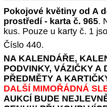
Pokojové květiny od A d
prostředí - karta č. 965
. 
kus. Pouze u karty č. 1 js
Číslo 440.
NA KALENDÁŘE, KALEN
PODVINKY, VÁZIČKY A
PŘEDMĚTY
A KARTIČK
DALŠÍ MIMOŘÁDNÁ SL
AUKCÍ BUDE NEJLEVNĚ