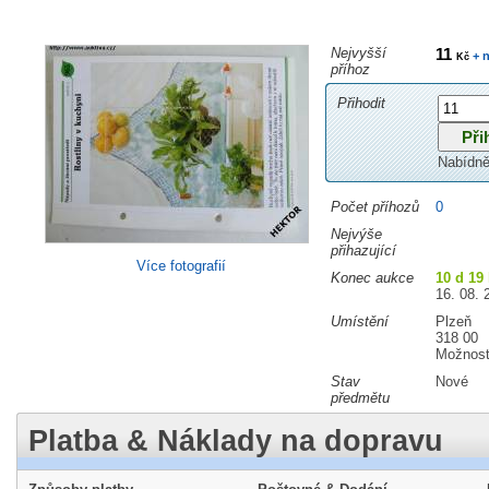
Nejvyšší
11
+ n
Kč
příhoz
Přihodit
Nabídně
Počet příhozů
0
Nejvýše
přihazující
Více fotografií
Konec aukce
10 d 19
16. 08. 
Umístění
Plzeň
318 00
Možnost
Stav
Nové
předmětu
Platba & Náklady na dopravu