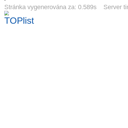
Nauka o krojích
mapa skládaná -
parní lokomotivy
časopis
*91
ČSSR *96
Kladno *4859
2013/20
Stránka vygenerována za: 0.589s Server t
895
435
220
33
Kč
Kč
Kč
19h 49m
19h 19m
6d 19h
14d 
Prospekt
Barevný
Velké černobílé
Kata
Oravská lesná
prospekt - ČD +
ceníkové list
digitá
železnica -
DB Bahn -
firmy TILLIG -
dekodérů
60
19
190
18
Kč
Kč
Kč
slovensky *885
dálkový vlak EC
2005 *51
Kuehn 
12d 19h
13d 19h
19h 19m
1d 1
174 *1124
*2
Katalog.dodatek
Katalog modelů
Odznak *67
Pohle
modelů a doplň.
2010 firmy Os.
parn
HO/N firmy
Kar. Nový
lokom
30
35
19
10
Kč
Kč
Kč
Fleischmann
nepoškozený
310.23 +
6d 19h
7d 19h
7d 19h
8d 1
*220
*418
ŐBB *4