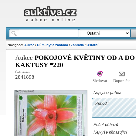
Navigace:
Aukce
/
Dům, byt a zahrada
/
Zahrada
/
Ostatní
Aukce
POKOJOVÉ KVĚTINY OD A DO Z 
KAKTUSY *220
Číslo Aukce:
2841898
Sledovat
Doporučit
Nejvyšší příhoz
Přihodit
Počet příhozů
Nejvýše přihazující