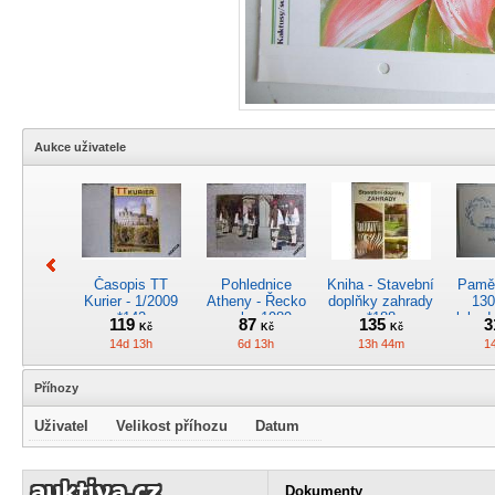
Aukce uživatele
Časopis TT
Pohlednice
Kniha - Stavební
Pamět
Kurier - 1/2009
Atheny - Řecko
doplňky zahrady
130
*142
z roku 1989.
*188
lokod
119
87
135
3
Kč
Kč
Kč
Nová nepoužitá
14d 13h
6d 13h
13h 44m
1
*5019
Příhozy
Uživatel
Velikost příhozu
Datum
Pohlednice
Pánské kapesní
Pohlednice
Kr
kreslená -
hodinky
motorového
obrá
Dokumenty