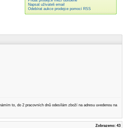
Přidat prodejce mezi oblíbené
Napsat uživateli email
Odebírat aukce prodejce pomocí RSS
 oznámím to, do 2 pracovních dnů odesílám zboží na adresu uvedenou na
Zobrazeno: 43