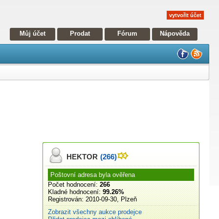
vytvořit účet
Můj účet
Prodat
Fórum
Nápověda
HEKTOR
(266)
Poštovní adresa byla ověřena
Počet hodnocení:
266
Kladné hodnocení:
99.26%
Registrován:
2010-09-30, Plzeň
Zobrazit všechny aukce prodejce