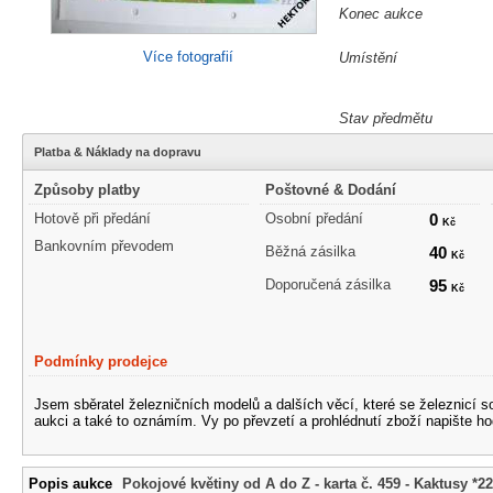
Konec aukce
Více fotografií
Umístění
Stav předmětu
Platba & Náklady na dopravu
Způsoby platby
Poštovné & Dodání
Hotově při předání
Osobní předání
0
Kč
Bankovním převodem
Běžná zásilka
40
Kč
Doporučená zásilka
95
Kč
Podmínky prodejce
Jsem sběratel železničních modelů a dalších věcí, které se železnicí 
aukci a také to oznámím. Vy po převzetí a prohlédnutí zboží napište ho
Popis aukce
Pokojové květiny od A do Z - karta č. 459 - Kaktusy *2