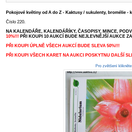
Pokojové květiny od A do Z - Kaktusy / sukulenty, bromélie - k
Číslo 220.
NA KALENDÁŘE, KALENDÁŘÍKY, ČASOPISY, MINCE, PODV
10%!!!
PŘI KOUPI 10 AUKCÍ BUDE NEJLEVNĚJŠÍ AUKCE ZA 
PŘI KOUPI ÚPLNĚ VŠECH AUKCÍ BUDE SLEVA 50%!!!
PŘI KOUPI VŠECH KARET NA AUKCI POSKYTNU DALŠÍ SLE
Pro zvětšení kliknět