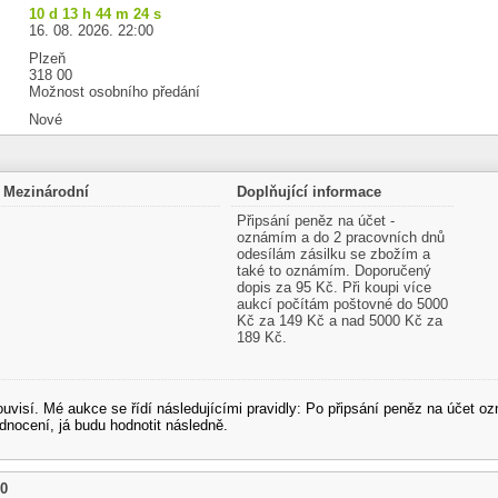
10 d 13 h 44 m 24 s
16. 08. 2026. 22:00
Plzeň
318 00
Možnost osobního předání
Nové
Mezinárodní
Doplňující informace
Připsání peněz na účet -
oznámím a do 2 pracovních dnů
odesílám zásilku se zbožím a
také to oznámím. Doporučený
dopis za 95 Kč. Při koupi více
aukcí počítám poštovné do 5000
Kč za 149 Kč a nad 5000 Kč za
189 Kč.
souvisí. Mé aukce se řídí následujícími pravidly: Po připsání peněz na účet
dnocení, já budu hodnotit následně.
20