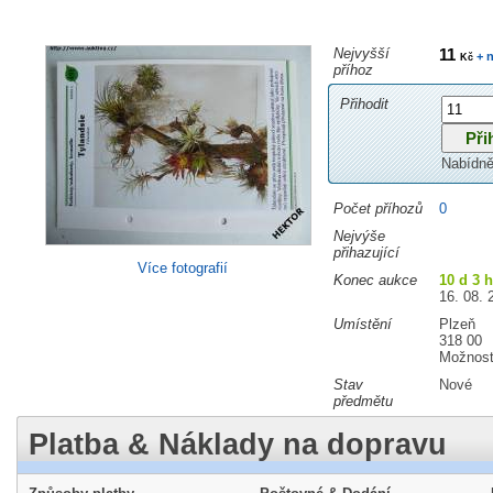
Nejvyšší
11
+ n
Kč
příhoz
Přihodit
Nabídně
Počet příhozů
0
Nejvýše
přihazující
Více fotografií
Konec aukce
10 d 3 
16. 08. 
Umístění
Plzeň
318 00
Možnost
Stav
Nové
předmětu
Platba & Náklady na dopravu