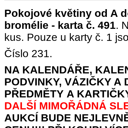
Pokojové květiny od A do
bromélie - karta č. 491
. 
kus. Pouze u karty č. 1 js
Číslo 231.
NA KALENDÁŘE, KALEN
PODVINKY, VÁZIČKY A
PŘEDMĚTY
A KARTIČK
DALŠÍ MIMOŘÁDNÁ SL
AUKCÍ BUDE NEJLEVNĚ