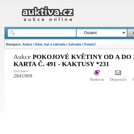
Navigace:
Aukce
/
Dům, byt a zahrada
/
Zahrada
/
Ostatní
Aukce
POKOJOVÉ KVĚTINY OD A DO Z
KARTA Č. 491 - KAKTUSY *231
Číslo Aukce:
2841909
Sledovat
Doporučit