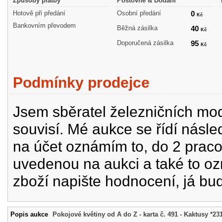
Způsoby platby
Poštovné & Dodání
Hotově při předání
Osobní předání
0
Kč
Bankovním převodem
Běžná zásilka
40
Kč
Doporučená zásilka
95
Kč
Podmínky prodejce
Jsem sběratel železničních mode
souvisí. Mé aukce se řídí násle
na účet oznámím to, do 2 prac
uvedenou na aukci a také to oz
zboží napište hodnocení, já bu
Popis aukce
Pokojové květiny od A do Z - karta č. 491 - Kaktusy *23