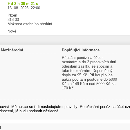
9 d 2 h 36 m 21 s
16. 08. 2026. 22:00
Plzeň
318 00
Možnost osobního předání
Nové
Mezinárodní
Doplňující informace
Připsání peněz na účet -
oznámím a do 2 pracovních dnů
odesílám zásilku se zbožím a
také to oznámím. Doporučený
dopis za 95 Kč. Při koupi více
aukcí počítám poštovné do 5000
Kč za 149 Kč a nad 5000 Kč za
179 Kč.
souvisí. Mé aukce se řídí následujícími pravidly: Po připsání peněz na účet
dnocení, já budu hodnotit následně.
4