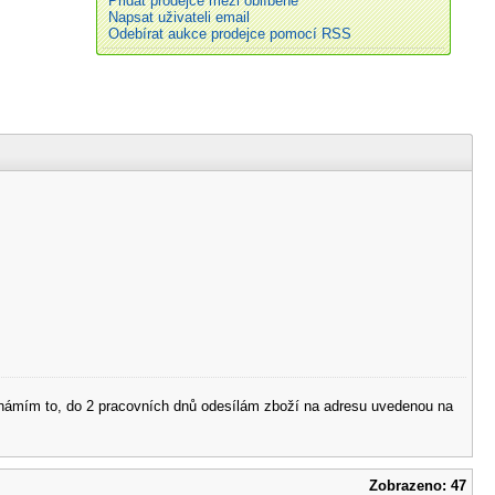
Přidat prodejce mezi oblíbené
Napsat uživateli email
Odebírat aukce prodejce pomocí RSS
 oznámím to, do 2 pracovních dnů odesílám zboží na adresu uvedenou na
Zobrazeno: 47