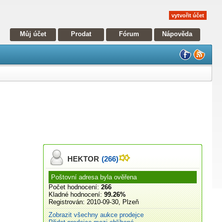
vytvořit účet
Můj účet
Prodat
Fórum
Nápověda
HEKTOR
(266)
Poštovní adresa byla ověřena
Počet hodnocení:
266
Kladné hodnocení:
99.26%
Registrován:
2010-09-30, Plzeň
Zobrazit všechny aukce prodejce