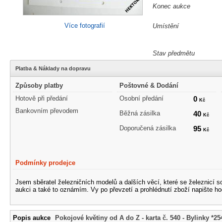
Konec aukce
Více fotografií
Umístění
Stav předmětu
Platba & Náklady na dopravu
Způsoby platby
Poštovné & Dodání
Hotově při předání
Osobní předání
0
Kč
Bankovním převodem
Běžná zásilka
40
Kč
Doporučená zásilka
95
Kč
Podmínky prodejce
Jsem sběratel železničních modelů a dalších věcí, které se železnicí 
aukci a také to oznámím. Vy po převzetí a prohlédnutí zboží napište ho
Popis aukce
Pokojové květiny od A do Z - karta č. 540 - Bylinky *25