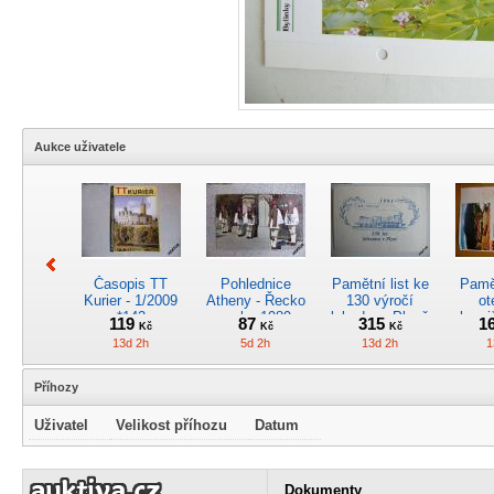
Aukce uživatele
Časopis TT
Pohlednice
Pamětní list ke
Pamět
Kurier - 1/2009
Atheny - Řecko
130 výročí
ot
*142
z roku 1989.
lokodepa Plzeň
hrani
119
87
315
1
Kč
Kč
Kč
Nová nepoužitá
*2963
Žele
13d 2h
5d 2h
13d 2h
1
*5019
Příhozy
Uživatel
Velikost příhozu
Datum
Kreslený
4osý osob.
Časopis
RARI
obrázek parní
rychlík.vůz typu
„Škodovák“,
oddíl
Dokumenty