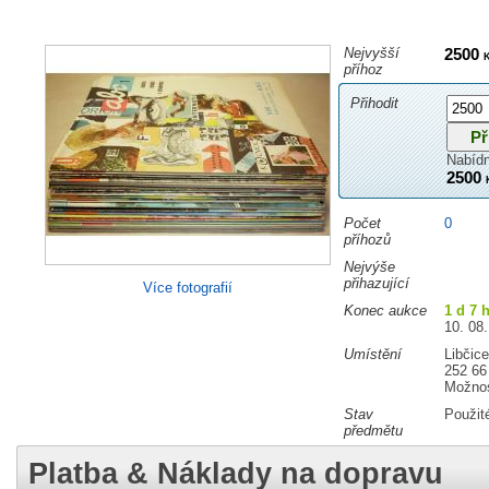
Nejvyšší
2500
příhoz
Přihodit
Nabídn
2500
Počet
0
příhozů
Nejvýše
přihazující
Více fotografií
Konec aukce
1 d 7 
10. 08.
Umístění
Libčic
252 66
Možnos
Stav
Použit
předmětu
Platba & Náklady na dopravu