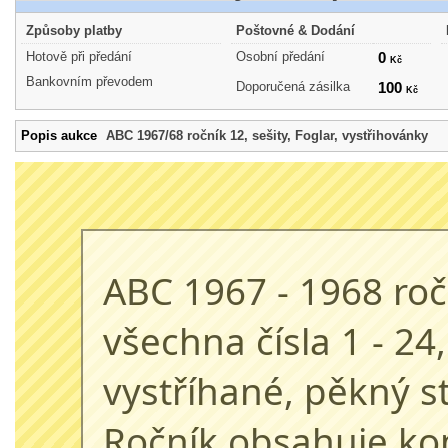
Způsoby platby
Poštovné & Dodání
Hotově při předání
Osobní předání
0
Kč
Bankovním převodem
Doporučená zásilka
100
Kč
Popis aukce
ABC 1967/68 ročník 12, sešity, Foglar, vystřihovánky
ABC 1967 - 1968 roč
všechna čísla 1 - 24,
vystříhané, pěkný st
Ročník obsahuje ko