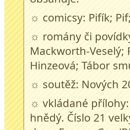
☼ comicsy: Pifík; Pi
☼ romány či povídk
Mackworth-Veselý; P
Hinzeová; Tábor smů
☼ soutěž: Nových 2
☼ vkládané přílohy:
hnědý. Číslo 21 vel