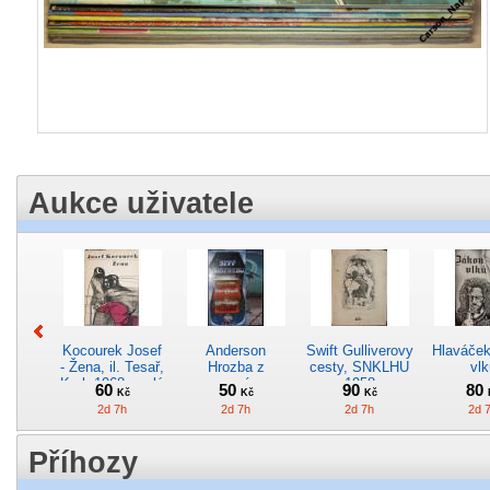
Aukce uživatele
Kocourek Josef
Anderson
Swift Gulliverovy
Hlaváče
- Žena, il. Tesař,
Hrozba z
cesty, SNKLHU
vlk
Kruh 1968, malý
vesmíru
1958
60
50
90
80
Kč
Kč
Kč
náklad, pů
2d 7h
2d 7h
2d 7h
2d 
Příhozy