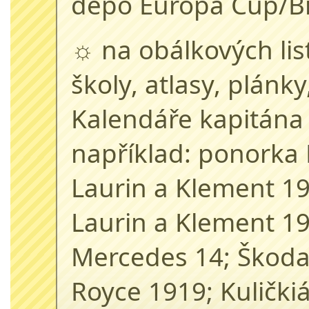
depo Europa Cup/Bíl
☼ na obálkových li
školy, atlasy, plánk
Kalendáře kapitána
například: ponorka 
Laurin a Klement 1
Laurin a Klement 19
Mercedes 14; Škoda 
Royce 1919; Kulički