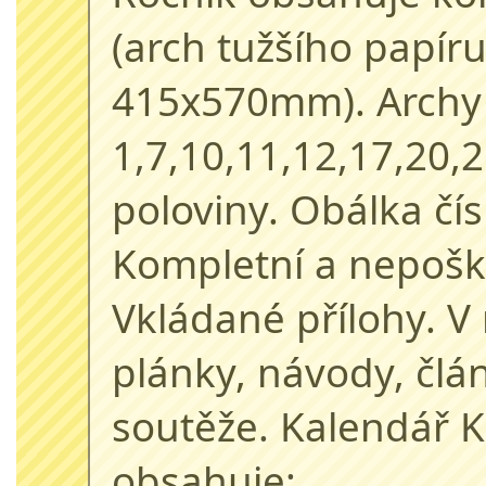
(arch tužšího papíru
415x570mm). Archy
1,7,10,11,12,17,20,
poloviny. Obálka čí
Kompletní a nepošk
Vkládané přílohy. V
plánky, návody, člán
soutěže. Kalendář 
obsahuje: