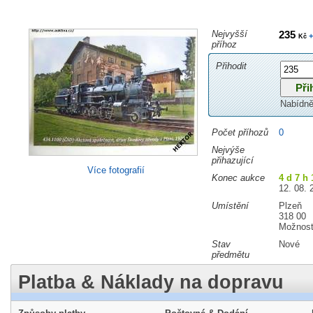
Nejvyšší
235
+
Kč
příhoz
Přihodit
Nabídně
Počet příhozů
0
Nejvýše
přihazující
Více fotografií
Konec aukce
4 d 7 h
12. 08. 
Umístění
Plzeň
318 00
Možnost
Stav
Nové
předmětu
Platba & Náklady na dopravu