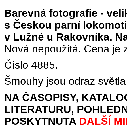
Barevná fotografie
- vel
s Českou parní lokomot
v Lužné u Rakovníka. Na f
Nová nepoužitá. Cena je z
Číslo 4885.
Šmouhy jsou odraz světla 
NA ČASOPISY, KATALO
LITERATURU, POHLEDN
POSKYTNUTA
DALŠÍ M