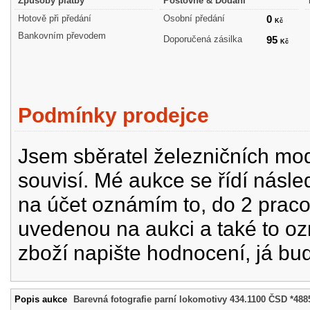
Způsoby platby
Poštovné & Dodání
Hotově při předání
Osobní předání
0
Kč
Bankovním převodem
Doporučená zásilka
95
Kč
Podmínky prodejce
Jsem sběratel železničních mode
souvisí. Mé aukce se řídí násle
na účet oznámím to, do 2 prac
uvedenou na aukci a také to oz
zboží napište hodnocení, já bu
Popis aukce
Barevná fotografie parní lokomotivy 434.1100 ČSD *488