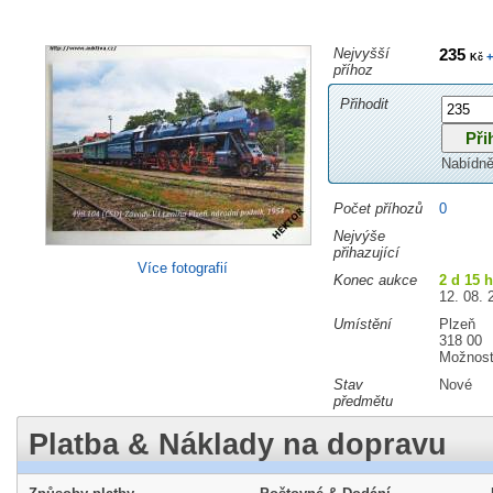
Nejvyšší
235
+
Kč
příhoz
Přihodit
Nabídně
Počet příhozů
0
Nejvýše
přihazující
Více fotografií
Konec aukce
2 d 15 
12. 08. 
Umístění
Plzeň
318 00
Možnost
Stav
Nové
předmětu
Platba & Náklady na dopravu