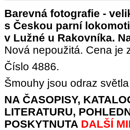
Barevná fotografie
- vel
s Českou parní lokomot
v Lužné u Rakovníka. Na f
Nová nepoužitá. Cena je z
Číslo 4886.
Šmouhy jsou odraz světla 
NA ČASOPISY, KATALO
LITERATURU, POHLEDN
POSKYTNUTA
DALŠÍ M