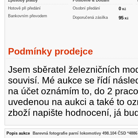
Způsoby platby
Poštovné & Dodání
Hotově při předání
Osobní předání
0
Kč
Bankovním převodem
Doporučená zásilka
95
Kč
Podmínky prodejce
Jsem sběratel železničních mode
souvisí. Mé aukce se řídí násle
na účet oznámím to, do 2 prac
uvedenou na aukci a také to oz
zboží napište hodnocení, já bu
Popis aukce
Barevná fotografie parní lokomotivy 498.104 ČSD *4886