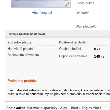
Konec aukce
Více fotografií
Umístění
Stav předmětu
Platba & Náklady na dopravu
Způsoby platby
Poštovné & Dodání
Hotově při předání
Osobní předání
0
Kč
Bankovním převodem
Doporučená zásilka
149
Kč
Podmínky prodejce
Jsem sběratel železničních modelů a dalších věcí, které se železnicí 
aukci a také to oznámím. Vy po převzetí a prohlédnutí zboží napište ho
Popis aukce
Barevné diapozitivy - Alpy + Bled + Triglav *5813