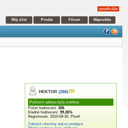
vytvořit účet
Můj účet
Prodat
Fórum
Nápověda
HEKTOR
(266)
Poštovní adresa byla ověřena
Počet hodnocení:
266
Kladné hodnocení:
99.26%
Registrován:
2010-09-30, Plzeň
Zobrazit všechny aukce prodejce