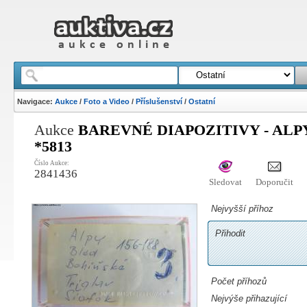
Navigace:
Aukce
/
Foto a Video
/
Příslušenství
/
Ostatní
Aukce
BAREVNÉ DIAPOZITIVY - ALP
*5813
Číslo Aukce:
2841436
Sledovat
Doporučit
Nejvyšší příhoz
Přihodit
Počet příhozů
Nejvýše přihazující