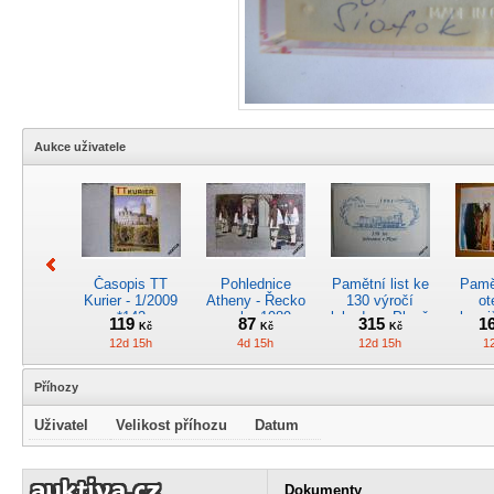
Aukce uživatele
Časopis TT
Pohlednice
Pamětní list ke
Pamět
Kurier - 1/2009
Atheny - Řecko
130 výročí
ot
*142
z roku 1989.
lokodepa Plzeň
hrani
119
87
315
1
Kč
Kč
Kč
Nová nepoužitá
*2963
Žele
12d 15h
4d 15h
12d 15h
1
*5019
Příhozy
Uživatel
Velikost příhozu
Datum
Kreslený
4osý osob.
Časopis
RARI
obrázek parní
rychlík.vůz typu
„Škodovák“,
oddíl
Dokumenty