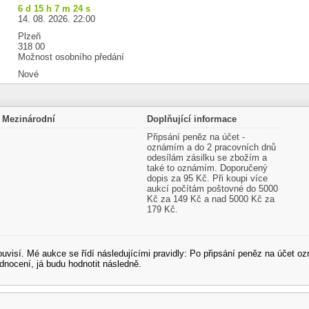
6 d 15 h 7 m 23 s
14. 08. 2026. 22:00
Plzeň
318 00
Možnost osobního předání
Nové
Mezinárodní
Doplňující informace
Připsání peněz na účet -
oznámím a do 2 pracovních dnů
odesílám zásilku se zbožím a
také to oznámím. Doporučený
dopis za 95 Kč. Při koupi více
aukcí počítám poštovné do 5000
Kč za 149 Kč a nad 5000 Kč za
179 Kč.
souvisí. Mé aukce se řídí následujícími pravidly: Po připsání peněz na účet
dnocení, já budu hodnotit následně.