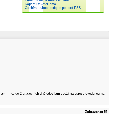
Přidat prodejce mezi oblíbené
Napsat uživateli email
Odebírat aukce prodejce pomocí RSS
 oznámím to, do 2 pracovních dnů odesílám zboží na adresu uvedenou na
Zobrazeno: 55