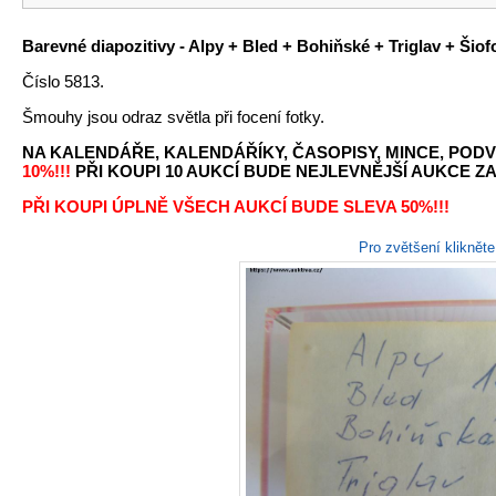
Barevné diapozitivy - Alpy + Bled + Bohiňské + Triglav + Šiof
Číslo 5813.
Šmouhy jsou odraz světla při focení fotky.
NA KALENDÁŘE, KALENDÁŘÍKY, ČASOPISY, MINCE, PODV
10%!!!
PŘI KOUPI 10 AUKCÍ BUDE NEJLEVNĚJŠÍ AUKCE ZA 
PŘI KOUPI ÚPLNĚ VŠECH AUKCÍ BUDE SLEVA 50%!!!
Pro zvětšení kliknět