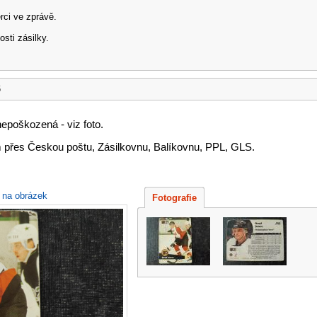
rci ve zprávě.
sti zásilky.
6
epoškozená - viz foto.
 přes Českou poštu, Zásilkovnu, Balíkovnu, PPL, GLS.
e na obrázek
Fotografie