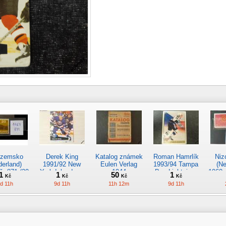
ozemsko
Derek King
Katalog známek
Roman Hamrlík
Niz
derland)
1991/92 New
Eulen Verlag
1993/94 Tampa
(Ne
č. 871 (20
York Islanders,
1944
Bay Lightning,
1960,
1
1
50
1
Kč
Kč
Kč
Kč
cent)
Pro Set č. 146
Topps Premier
(12 
d 11h
9d 11h
11h 12m
9d 11h
323