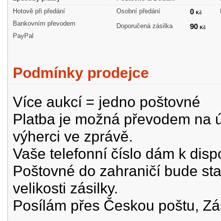
Hotově při předání
Osobní předání
0
Kč
Bankovním převodem
Doporučená zásilka
90
Kč
PayPal
Podmínky prodejce
Více aukcí = jedno poštovné
Platba je možná převodem na úč
výherci ve zprávě.
Vaše telefonní číslo dám k disp
Poštovné do zahraničí bude st
velikosti zásilky.
Posílám přes Českou poštu, Zá