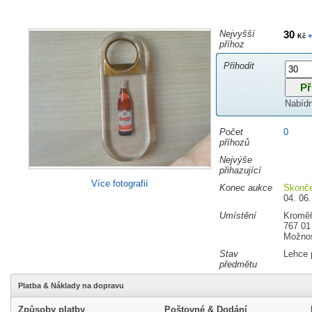
Nejvyšší
30
+
Kč
příhoz
Přihodit
Nabíd
Počet
0
příhozů
Nejvýše
přihazující
Více fotografií
Konec aukce
Skonč
04. 06.
Umístění
Kroměř
767 01
Možnos
Stav
Lehce 
předmětu
Platba & Náklady na dopravu
Způsoby platby
Poštovné & Dodání