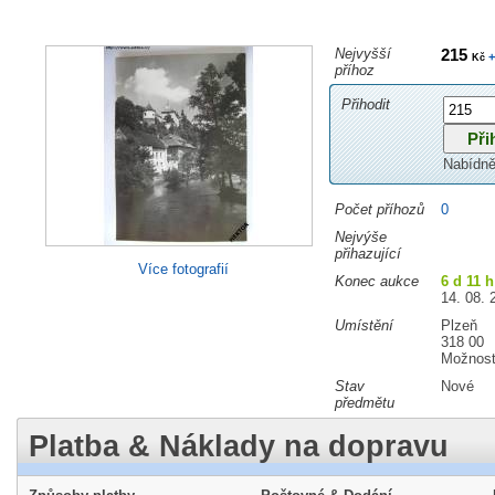
Nejvyšší
215
+
Kč
příhoz
Přihodit
Nabídně
Počet příhozů
0
Nejvýše
přihazující
Více fotografií
Konec aukce
6 d 11 
14. 08. 
Umístění
Plzeň
318 00
Možnost
Stav
Nové
předmětu
Platba & Náklady na dopravu