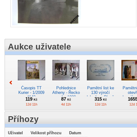
Aukce uživatele
Časopis TT
Pohlednice
Pamětní list ke
Pamětní 
Kurier - 1/2009
Atheny - Řecko
130 výročí
otevř
*142
z roku 1989.
lokodepa Plzeň
hranič.n
119
87
315
165
Kč
Kč
Kč
Nová nepoužitá
*2963
Železn
12d 11h
4d 11h
12d 11h
12d 
*5019
*29
Příhozy
Uživatel
Velikost příhozu
Datum