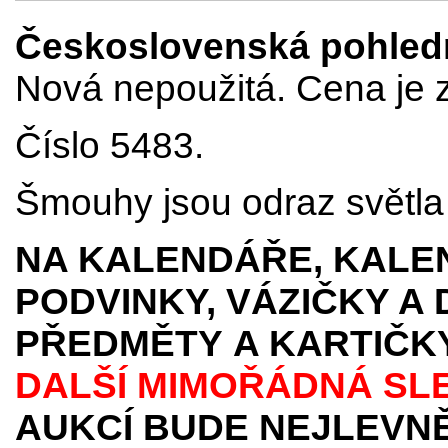
Československá pohledn
Nová nepoužitá. Cena je z
Číslo 5483.
Šmouhy jsou odraz světla p
NA KALENDÁŘE, KALEN
PODVINKY, VÁZIČKY A
PŘEDMĚTY
A KARTIČK
DALŠÍ MIMOŘÁDNÁ SL
AUKCÍ BUDE NEJLEVNĚ