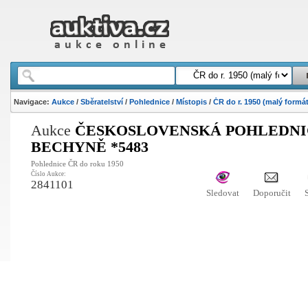
Navigace:
Aukce
/
Sběratelství
/
Pohlednice
/
Místopis
/
ČR do r. 1950 (malý formát
Aukce
ČESKOSLOVENSKÁ POHLEDNIC
BECHYNĚ *5483
Pohlednice ČR do roku 1950
Číslo Aukce:
2841101
Sledovat
Doporučit