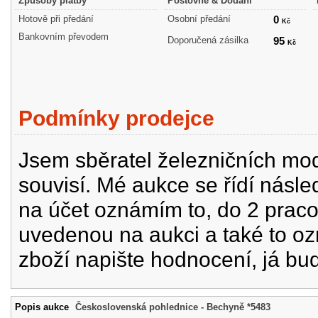
Způsoby platby
Poštovné & Dodání
Hotově při předání
Osobní předání
0
Kč
Bankovním převodem
Doporučená zásilka
95
Kč
Podmínky prodejce
Jsem sběratel železničních mode
souvisí. Mé aukce se řídí násle
na účet oznámím to, do 2 prac
uvedenou na aukci a také to oz
zboží napište hodnocení, já bu
Popis aukce
Československá pohlednice - Bechyně *5483