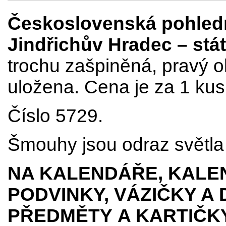
Československá pohledni
Jindřichův Hradec – stá
trochu zašpiněná, pravý o
uložena. Cena je za 1 kus
Číslo 5729.
Šmouhy jsou odraz světla p
NA KALENDÁŘE, KALEN
PODVINKY, VÁZIČKY A
PŘEDMĚTY
A KARTIČK