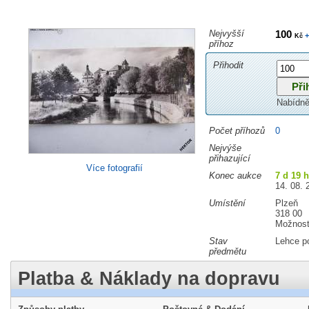
Nejvyšší
100
+
Kč
příhoz
Přihodit
Nabídně
Počet příhozů
0
Nejvýše
přihazující
Více fotografií
Konec aukce
7 d 19 
14. 08. 
Umístění
Plzeň
318 00
Možnost
Stav
Lehce p
předmětu
Platba & Náklady na dopravu