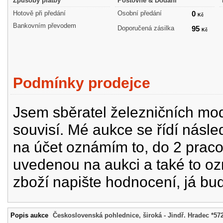
Způsoby platby
Poštovné & Dodání
Hotově při předání
Osobní předání
0
Kč
Bankovním převodem
Doporučená zásilka
95
Kč
Podmínky prodejce
Jsem sběratel železničních mode
souvisí. Mé aukce se řídí násle
na účet oznámím to, do 2 prac
uvedenou na aukci a také to oz
zboží napište hodnocení, já bu
Popis aukce
Československá pohlednice, široká - Jindř. Hradec *57