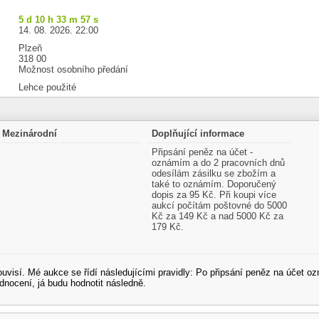
5 d 10 h 33 m 56 s
14. 08. 2026. 22:00
Plzeň
318 00
Možnost osobního předání
Lehce použité
Mezinárodní
Doplňující informace
Připsání peněz na účet -
oznámím a do 2 pracovních dnů
odesílám zásilku se zbožím a
také to oznámím. Doporučený
dopis za 95 Kč. Při koupi více
aukcí počítám poštovné do 5000
Kč za 149 Kč a nad 5000 Kč za
179 Kč.
souvisí. Mé aukce se řídí následujícími pravidly: Po připsání peněz na účet
dnocení, já budu hodnotit následně.