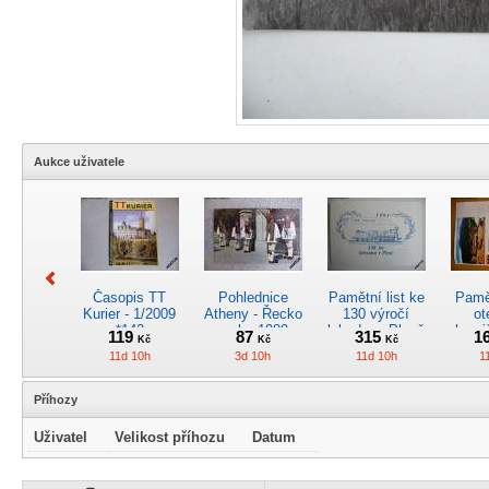
Aukce uživatele
Časopis TT
Pohlednice
Pamětní list ke
Pamět
Kurier - 1/2009
Atheny - Řecko
130 výročí
ot
*142
z roku 1989.
lokodepa Plzeň
hrani
119
87
315
1
Kč
Kč
Kč
Nová nepoužitá
*2963
Žele
11d 10h
3d 10h
11d 10h
1
*5019
Příhozy
Uživatel
Velikost příhozu
Datum
Kreslený
4osý osob.
Časopis
RARI