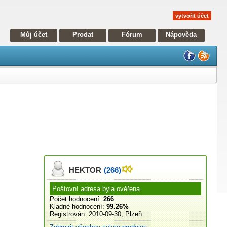
vytvořit účet
Můj účet
Prodat
Fórum
Nápověda
HEKTOR
(266)
Poštovní adresa byla ověřena
Počet hodnocení:
266
Kladné hodnocení:
99.26%
Registrován:
2010-09-30, Plzeň