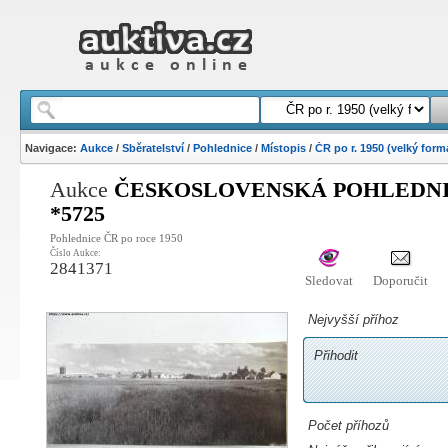
Navigace:
Aukce
/
Sběratelství
/
Pohlednice
/
Místopis
/
ČR po r. 1950 (velký form
Aukce
ČESKOSLOVENSKÁ POHLEDNIC
*5725
Pohlednice ČR po roce 1950
Číslo Aukce:
2841371
Sledovat
Doporučit
Nejvyšší příhoz
Přihodit
Počet příhozů