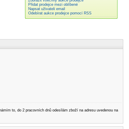
Zobrazit všechny aukce prodejce
Přidat prodejce mezi oblíbené
Napsat uživateli email
Odebírat aukce prodejce pomocí RSS
 oznámím to, do 2 pracovních dnů odesílám zboží na adresu uvedenou na