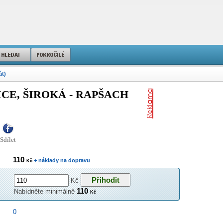
át)
E, ŠIROKÁ - RAPŠACH
Sdílet
110
+ náklady na dopravu
Kč
Kč
110
Nabídněte minimálně
Kč
0