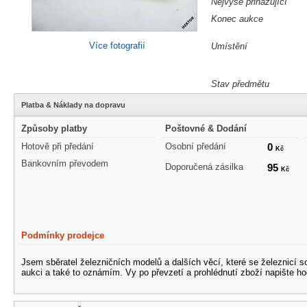
Nejvýše přihazující
Konec aukce
Více fotografií
Umístění
Stav předmětu
Platba & Náklady na dopravu
Způsoby platby
Poštovné & Dodání
Hotově při předání
Osobní předání
0
Kč
Bankovním převodem
Doporučená zásilka
95
Kč
Podmínky prodejce
Jsem sběratel železničních modelů a dalších věcí, které se železnicí 
aukci a také to oznámím. Vy po převzetí a prohlédnutí zboží napište ho