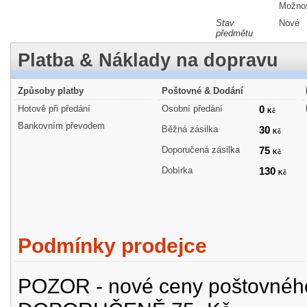
Možnos
Stav
Nové
předmětu
Platba & Náklady na dopravu
Způsoby platby
Poštovné & Dodání
Hotově při předání
Osobní předání
0
Kč
Bankovním převodem
Běžná zásilka
30
Kč
Doporučená zásilka
75
Kč
Dobírka
130
Kč
Podmínky prodejce
POZOR - nové ceny poštovné