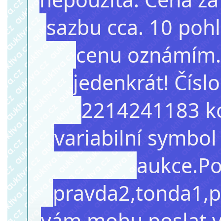
sazbu cca. 10 pohl
cenu oznámím. 
jedenkrát! Čís
2214241183 kó
variabilní symbol
aukce.Po
pravda2,tonda1,p
vám mohu poslat v