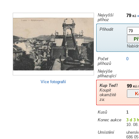
Nejvyšší
79
+
Kč
příhoz
Přihodit
Nabíd
Počet
0
příhozů
Nejvýše
přihazující
Více fotografií
Kup Teď!
99
Kč /
Koupit
okamžitě
za:
Kusů
1
Konec aukce
3 d 3 
10. 08.
Umístění
uhersk
686 05