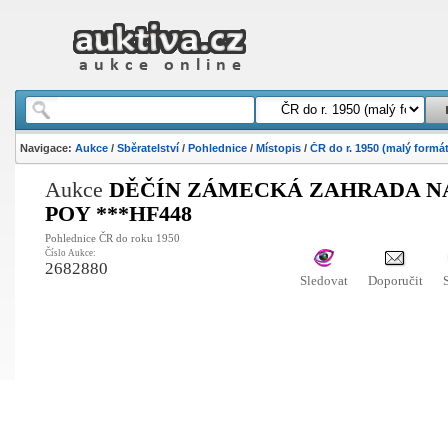
Navigace:
Aukce
/
Sběratelství
/
Pohlednice
/
Místopis
/
ČR do r. 1950 (malý formát
Aukce
DĚČÍN ZÁMECKÁ ZAHRADA NA
POY ***HF448
Pohlednice ČR do roku 1950
Číslo Aukce:
2682880
Sledovat
Doporučit