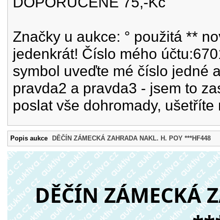
DOPORUČENĚ 75,-Kč
Značky u aukce: ° použitá ** no
jedenkrát! Číslo mého účtu:67
symbol uveďte mé číslo jedné a
pravda2 a pravda3 - jsem to z
poslat vše dohromady, ušetříte
Popis aukce
DĚČÍN ZÁMECKÁ ZAHRADA NAKL. H. POY ***HF448
DĚČÍN ZÁMECKÁ Z