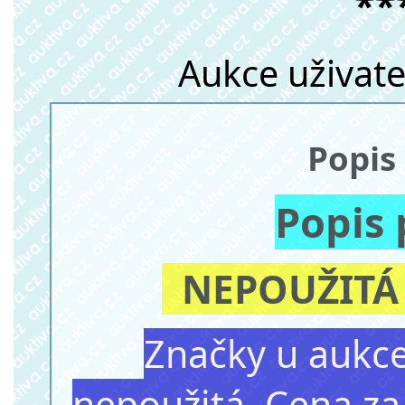
**
Aukce uživat
Popis
Popis
NEPOUŽITÁ 
Značky u aukce
nepoužitá. Cena za