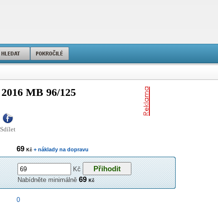
016 MB 96/125
Sdílet
69
+ náklady na dopravu
Kč
Kč
69
Nabídněte minimálně
Kč
0