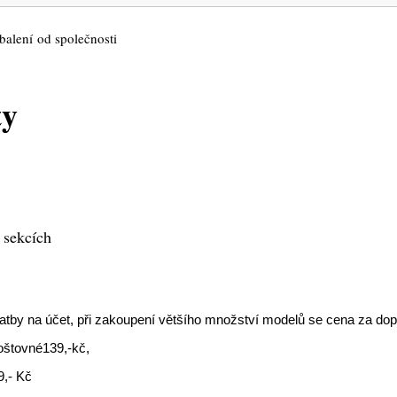
alení od společnosti
ty
ekcích
atby na účet, při zakoupení většího množství modelů se cena za dopr
oštovné
139,-kč,
9,- Kč