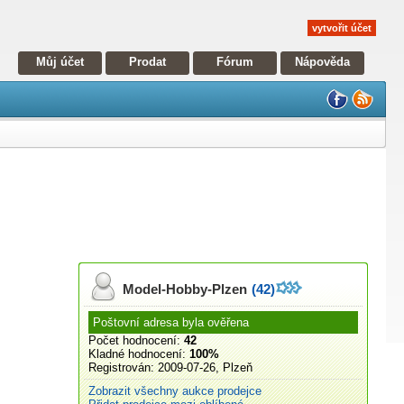
vytvořit účet
Můj účet
Prodat
Fórum
Nápověda
Model-Hobby-Plzen
(42)
Poštovní adresa byla ověřena
Počet hodnocení:
42
Kladné hodnocení:
100%
Registrován:
2009-07-26, Plzeň
Zobrazit všechny aukce prodejce