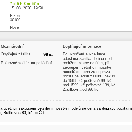
7 d 5 h 3 m 57 s
15. 08. 2026. 19:50
Plzeň
30100
Nové
Mezinárodní
Doplňující informace
Obyčejná zásilka
99
Po ukončení aukce bude
Kč
odeslána zásilka do 5 dní od
Poštovné sdělím na požádání
obdržení platby na účet, při
zakoupení většího množství
modelů se cena za dopravu
počítá na jednu zásilku, nákup
do 1599,-kč poštovné 99,-kč,
nad 1599,-kč poštovné 139,-kč,
Zásilkovna od 99,-kč
a účet, při zakoupení většího množství modelů se cena za dopravu počítá na
o, Balíkovna 89,-kč po ČR