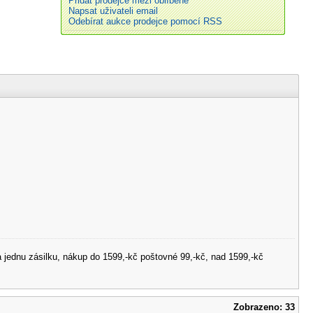
Přidat prodejce mezi oblíbené
Napsat uživateli email
Odebírat aukce prodejce pomocí RSS
 jednu zásilku, nákup do 1599,-kč poštovné 99,-kč, nad 1599,-kč
Zobrazeno: 33