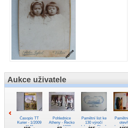
Aukce uživatele
Časopis TT
Pohlednice
Pamětní list ke
Pamětní 
Kurier - 1/2009
Atheny - Řecko
130 výročí
otevř
*142
z roku 1989.
lokodepa Plzeň
hranič.n