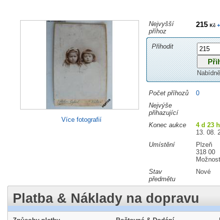
Nejvyšší
215
+
Kč
příhoz
Přihodit
Nabídně
Počet příhozů
0
Nejvýše
přihazující
Více fotografií
Konec aukce
4 d 23 
13. 08. 
Umístění
Plzeň
318 00
Možnost
Stav
Nové
předmětu
Platba & Náklady na dopravu