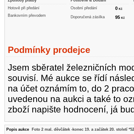
Způsoby platby
Poštovné & Dodání
Hotově při předání
Osobní předání
0
Kč
Bankovním převodem
Doporučená zásilka
95
Kč
Podmínky prodejce
Jsem sběratel železničních mode
souvisí. Mé aukce se řídí násle
na účet oznámím to, do 2 prac
uvedenou na aukci a také to oz
zboží napište hodnocení, já bu
Popis aukce
Foto 2 mal. děvčátek -konec 19. a začátek 20. století *5