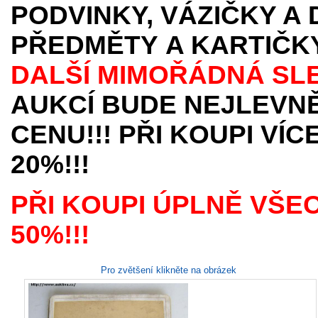
PODVINKY, VÁZIČKY A
PŘEDMĚTY
A KARTIČK
DALŠÍ MIMOŘÁDNÁ SL
AUKCÍ BUDE NEJLEVNĚ
CENU!!! PŘI KOUPI VÍ
20%!!!
PŘI KOUPI ÚPLNĚ VŠE
50%!!!
Pro zvětšení klikněte na obrázek