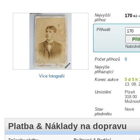
Nejvyšší
170
+
Kč
příhoz
Přihodit
Nabídně
Počet příhozů
0
Nejvýše
přihazující
Více fotografií
Konec aukce
5 d 5 h 
13. 08. 
Umístění
Plzeň
318 00
Možnost
Stav
Nové
předmětu
Platba & Náklady na dopravu