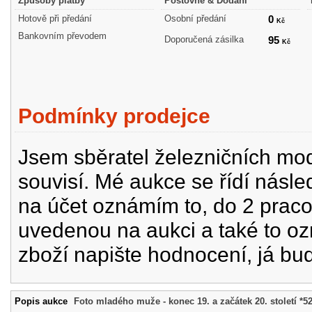
Způsoby platby
Poštovné & Dodání
Hotově při předání
Osobní předání
0
Kč
Bankovním převodem
Doporučená zásilka
95
Kč
Podmínky prodejce
Jsem sběratel železničních mode
souvisí. Mé aukce se řídí násle
na účet oznámím to, do 2 prac
uvedenou na aukci a také to oz
zboží napište hodnocení, já bu
Popis aukce
Foto mladého muže - konec 19. a začátek 20. století *5