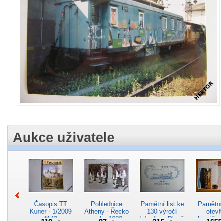
Aukce uživatele
Časopis TT
Pohlednice
Pamětní list ke
Pamětní 
Kurier - 1/2009
Atheny - Řecko
130 výročí
otevř
*142
z roku 1989.
lokodepa Plzeň
hranič.n