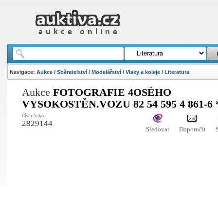
Navigace:
Aukce
/
Sběratelství
/
Modelářství
/
Vlaky a koleje
/
Literatura
Aukce
FOTOGRAFIE 4OSÉHO
VYSOKOSTĚN.VOZU 82 54 595 4 861-6 
Číslo Aukce:
2829144
Sledovat
Doporučit