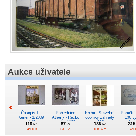
Aukce uživatele
Časopis TT
Pohlednice
Kniha - Stavební
Pamětní 
Kurier - 1/2009
Atheny - Řecko
doplňky zahrady
130 vý
*142
z roku 1989.
*188
lokodep
119
87
135
31
Kč
Kč
Kč
Nová nepoužitá
*29
14d 16h
6d 16h
16h 37m
14d 
*5019