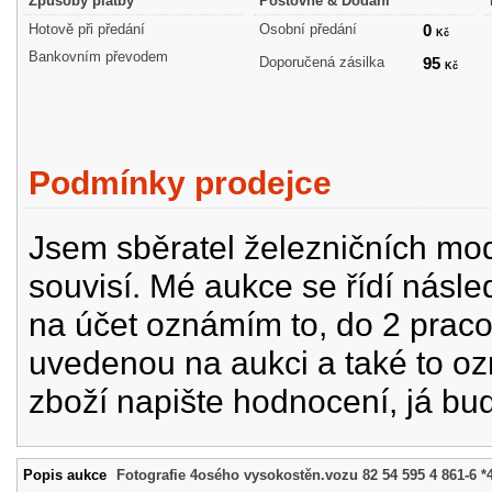
Způsoby platby
Poštovné & Dodání
Hotově při předání
Osobní předání
0
Kč
Bankovním převodem
Doporučená zásilka
95
Kč
Podmínky prodejce
Jsem sběratel železničních mode
souvisí. Mé aukce se řídí násle
na účet oznámím to, do 2 prac
uvedenou na aukci a také to oz
zboží napište hodnocení, já bu
Popis aukce
Fotografie 4osého vysokostěn.vozu 82 54 595 4 861-6 *