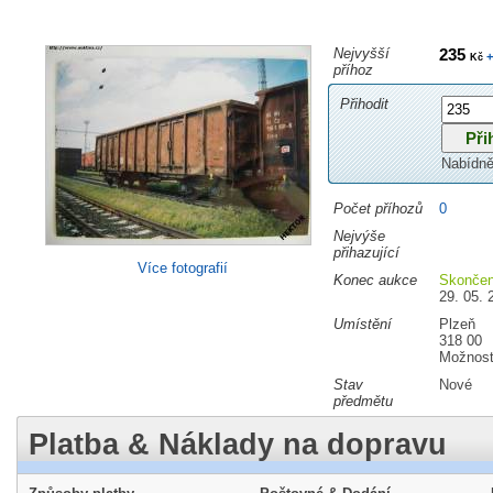
Nejvyšší
235
+
Kč
příhoz
Přihodit
Nabídně
Počet příhozů
0
Nejvýše
přihazující
Více fotografií
Konec aukce
Skonče
29. 05. 
Umístění
Plzeň
318 00
Možnost
Stav
Nové
předmětu
Platba & Náklady na dopravu