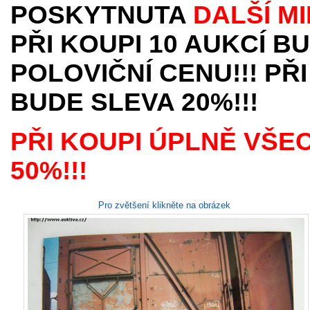
POSKYTNUTA
DALŠÍ M
PŘI KOUPI 10 AUKCÍ B
POLOVIČNÍ CENU!!! PŘI
BUDE SLEVA 20%!!!
PŘI KOUPI ÚPLNĚ VŠE
50%!!!
Pro zvětšení klikněte na obrázek