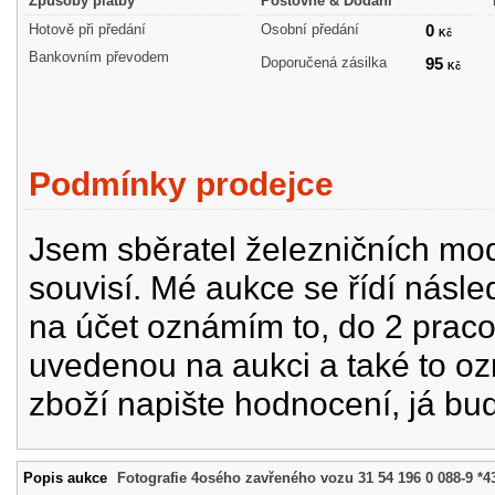
Způsoby platby
Poštovné & Dodání
Hotově při předání
Osobní předání
0
Kč
Bankovním převodem
Doporučená zásilka
95
Kč
Podmínky prodejce
Jsem sběratel železničních mode
souvisí. Mé aukce se řídí násle
na účet oznámím to, do 2 prac
uvedenou na aukci a také to oz
zboží napište hodnocení, já bu
Popis aukce
Fotografie 4osého zavřeného vozu 31 54 196 0 088-9 *4