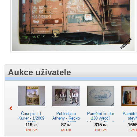
Aukce uživatele
Časopis TT
Pohlednice
Pamětní list ke
Pamětní 
Kurier - 1/2009
Atheny - Řecko
130 výročí
otevř
*142
z roku 1989.
lokodepa Plzeň
hranič.n
119
87
315
165
Kč
Kč
Kč
Nová nepoužitá
*2963
Železn
12d 12h
4d 12h
12d 12h
12d 
*5019
*29