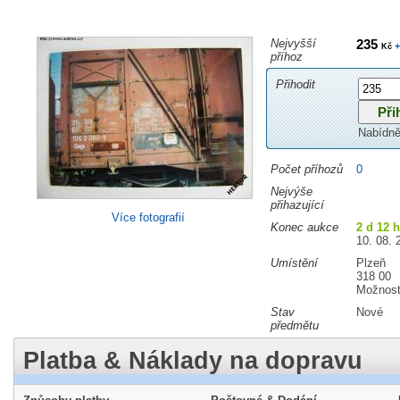
Nejvyšší
235
+
Kč
příhoz
Přihodit
Nabídně
Počet příhozů
0
Nejvýše
přihazující
Více fotografií
Konec aukce
2 d 12 
10. 08. 
Umístění
Plzeň
318 00
Možnost
Stav
Nové
předmětu
Platba & Náklady na dopravu