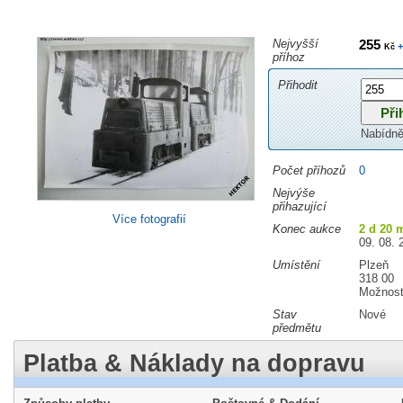
Nejvyšší
255
+
Kč
příhoz
Přihodit
Nabídně
Počet příhozů
0
Nejvýše
přihazující
Více fotografií
Konec aukce
2 d 20 
09. 08. 
Umístění
Plzeň
318 00
Možnost
Stav
Nové
předmětu
Platba & Náklady na dopravu