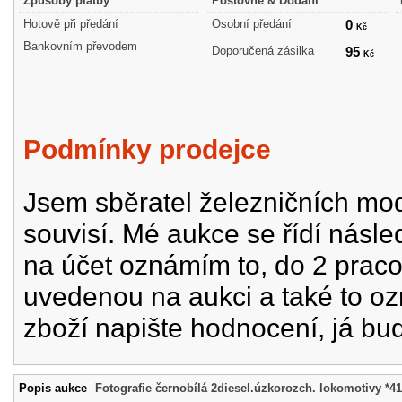
Způsoby platby
Poštovné & Dodání
Hotově při předání
Osobní předání
0
Kč
Bankovním převodem
Doporučená zásilka
95
Kč
Podmínky prodejce
Jsem sběratel železničních mode
souvisí. Mé aukce se řídí násle
na účet oznámím to, do 2 prac
uvedenou na aukci a také to oz
zboží napište hodnocení, já bu
Popis aukce
Fotografie černobílá 2diesel.úzkorozch. lokomotivy *4