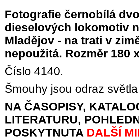
Fotografie černobílá d
dieselových lokomotiv n
Mladějov - na trati v zim
nepoužitá. Rozměr 180 
Číslo 4140.
Šmouhy jsou odraz světla 
NA ČASOPISY, KATALO
LITERATURU, POHLEDN
POSKYTNUTA
DALŠÍ M