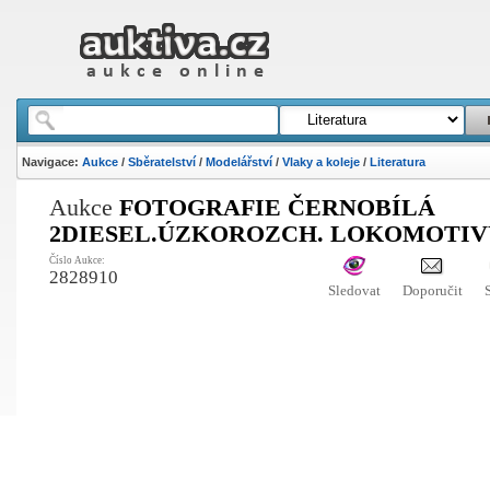
Navigace:
Aukce
/
Sběratelství
/
Modelářství
/
Vlaky a koleje
/
Literatura
Aukce
FOTOGRAFIE ČERNOBÍLÁ
2DIESEL.ÚZKOROZCH. LOKOMOTIVY
Číslo Aukce:
2828910
Sledovat
Doporučit