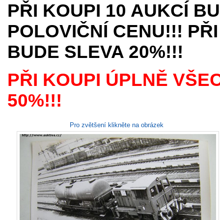
PŘI KOUPI 10 AUKCÍ B
POLOVIČNÍ CENU!!! PŘI
BUDE SLEVA 20%!!!
PŘI KOUPI ÚPLNĚ VŠE
50%!!!
Pro zvětšení klikněte na obrázek