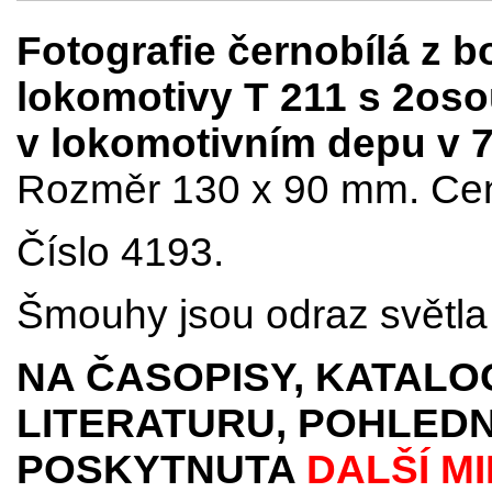
Fotografie černobílá z 
lokomotivy T 211 s 2os
v lokomotivním depu v 70
Rozměr 130 x 90 mm. Cena
Číslo 4193.
Šmouhy jsou odraz světla 
NA ČASOPISY, KATALO
LITERATURU, POHLEDN
POSKYTNUTA
DALŠÍ M