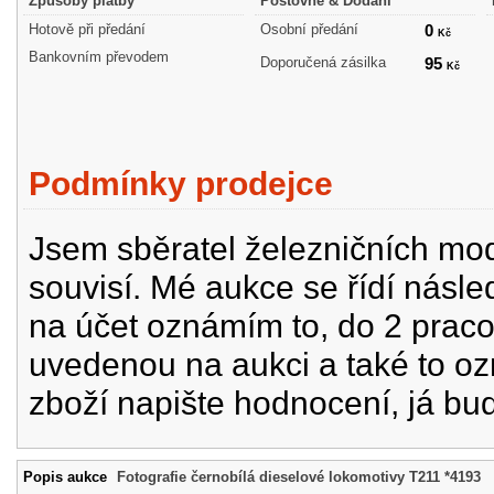
Způsoby platby
Poštovné & Dodání
Hotově při předání
Osobní předání
0
Kč
Bankovním převodem
Doporučená zásilka
95
Kč
Podmínky prodejce
Jsem sběratel železničních mode
souvisí. Mé aukce se řídí násle
na účet oznámím to, do 2 prac
uvedenou na aukci a také to oz
zboží napište hodnocení, já bu
Popis aukce
Fotografie černobílá dieselové lokomotivy T211 *4193