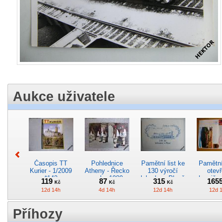
Aukce uživatele
Časopis TT
Pohlednice
Pamětní list ke
Pamětní 
Kurier - 1/2009
Atheny - Řecko
130 výročí
otevř
*142
z roku 1989.
lokodepa Plzeň
hranič.n
119
87
315
165
Kč
Kč
Kč
Nová nepoužitá
*2963
Železn
12d 14h
4d 14h
12d 14h
12d 
*5019
*29
Příhozy