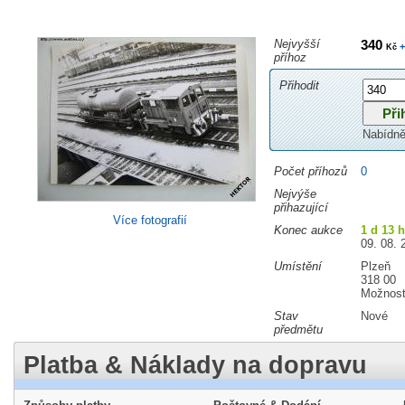
Nejvyšší
340
+
Kč
příhoz
Přihodit
Nabídně
Počet příhozů
0
Nejvýše
přihazující
Více fotografií
Konec aukce
1 d 13 
09. 08. 
Umístění
Plzeň
318 00
Možnost
Stav
Nové
předmětu
Platba & Náklady na dopravu