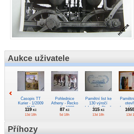
Aukce uživatele
Časopis TT
Pohlednice
Pamětní list ke
Pamětní 
Kurier - 1/2009
Atheny - Řecko
130 výročí
otevř
*142
z roku 1989.
lokodepa Plzeň
hranič.n
119
87
315
165
Kč
Kč
Kč
Nová nepoužitá
*2963
Železn
13d 18h
5d 18h
13d 18h
13d 
*5019
*29
Příhozy