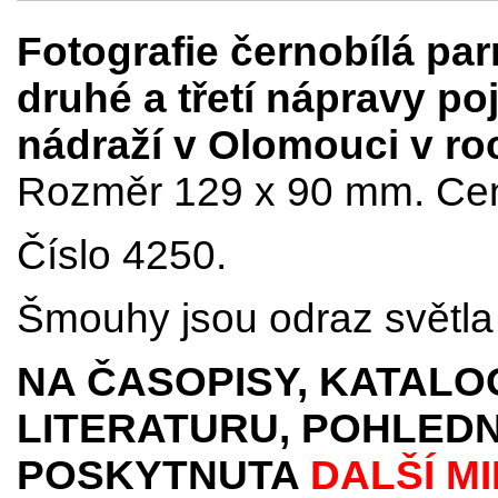
Fotografie černobílá par
druhé a třetí nápravy p
nádraží v Olomouci v ro
Rozměr 129 x 90 mm. Cena
Číslo 4250.
Šmouhy jsou odraz světla 
NA ČASOPISY, KATALO
LITERATURU, POHLEDN
POSKYTNUTA
DALŠÍ M