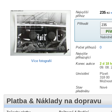
Nejvyšší
235
+
Kč
příhoz
Přihodit
Nabídně
Počet příhozů
0
Nejvýše
přihazující
Více fotografií
Konec aukce
2 d 18 
09. 08. 
Umístění
Plzeň
318 00
Možnost
Stav
Nové
předmětu
Platba & Náklady na dopravu