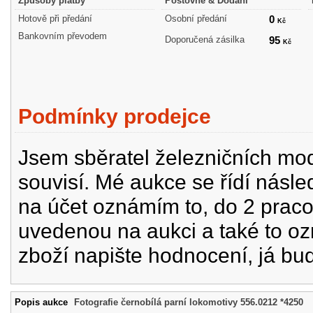
Způsoby platby
Poštovné & Dodání
Hotově při předání
Osobní předání
0
Kč
Bankovním převodem
Doporučená zásilka
95
Kč
Podmínky prodejce
Jsem sběratel železničních mode
souvisí. Mé aukce se řídí násle
na účet oznámím to, do 2 prac
uvedenou na aukci a také to oz
zboží napište hodnocení, já bu
Popis aukce
Fotografie černobílá parní lokomotivy 556.0212 *4250