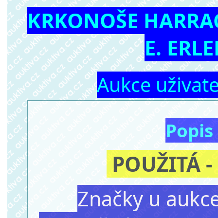
KRKONOŠE HARRA
E. ERL
Aukce uživat
Popis
POUŽITÁ -
Značky u aukce