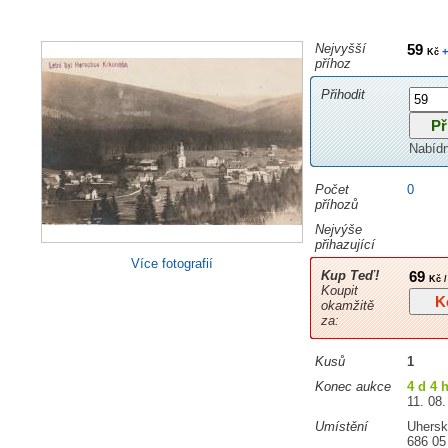
Nejvyšší
59
+
Kč
příhoz
Přihodit
Nabíd
Počet
0
příhozů
Nejvýše
přihazující
Více fotografií
Kup Teď!
69
Kč /
Koupit
okamžitě
za:
Kusů
1
Konec aukce
4 d 4 
11. 08.
Umístění
Uhersk
686 05