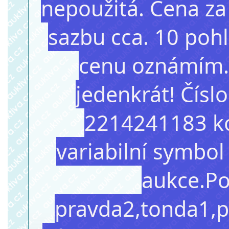
nepoužitá. Cena za
sazbu cca. 10 pohl
cenu oznámím. 
jedenkrát! Čís
2214241183 kó
variabilní symbol
aukce.Po
pravda2,tonda1,p