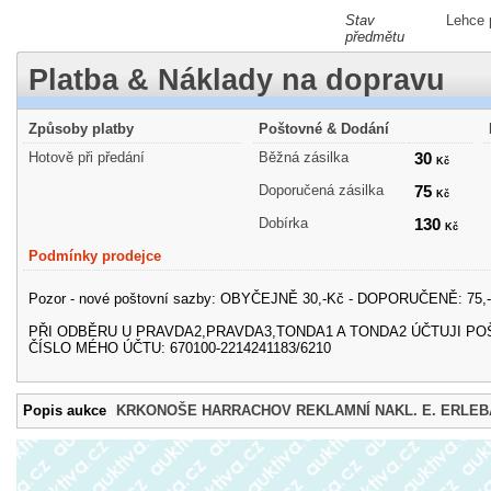
Stav
Lehce 
předmětu
Platba & Náklady na dopravu
Způsoby platby
Poštovné & Dodání
Hotově při předání
Běžná zásilka
30
Kč
Doporučená zásilka
75
Kč
Dobírka
130
Kč
Podmínky prodejce
Pozor - nové poštovní sazby: OBYČEJNĚ 30,-Kč - DOPORUČENĚ: 75,-
PŘI ODBĚRU U PRAVDA2,PRAVDA3,TONDA1 A TONDA2 ÚČTUJI PO
ČÍSLO MÉHO ÚČTU: 670100-2214241183/6210
Popis aukce
KRKONOŠE HARRACHOV REKLAMNÍ NAKL. E. ERLEB