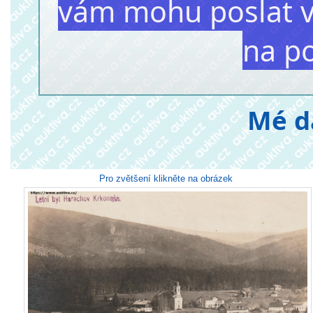
vám mohu poslat v
na p
Mé d
Pro zvětšení klikněte na obrázek