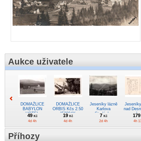
Aukce uživatele
DOMAŽLICE
DOMAŽLICE
Jeseníky lázně
Jeseník
BABYLON
ORBIS Kčs 2.50
Karlova
nad Desno
HOTEL
°53804X
Studánka
vypla
49
19
7
17
Kč
Kč
Kč
BELVEDERE
°31582
hotově 
4d 4h
4d 4h
2d 4h
4h 1
ORBIS
***53803P
Příhozy