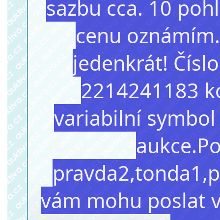
sazbu cca. 10 pohl
cenu oznámím. 
jedenkrát! Čís
2214241183 kó
variabilní symbol
aukce.Po
pravda2,tonda1,p
vám mohu poslat v