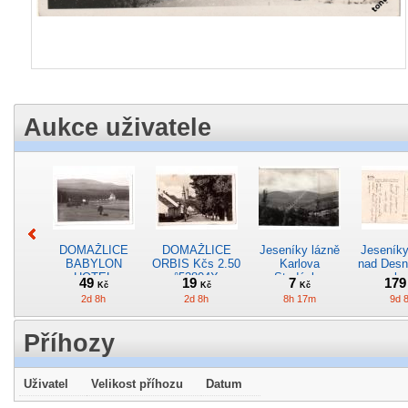
Aukce uživatele
DOMAŽLICE
DOMAŽLICE
Jeseníky lázně
Jeseník
BABYLON
ORBIS Kčs 2.50
Karlova
nad Desno
HOTEL
°53804X
Studánka
vypla
49
19
7
17
Kč
Kč
Kč
BELVEDERE
°31582
hotově 
2d 8h
2d 8h
8h 17m
9d 
ORBIS
***53803P
Příhozy
Uživatel
Velikost příhozu
Datum
MARIÁNSKÉ
Polička náměstí
SVATOJÁNSKÉ
OKOLÍ 