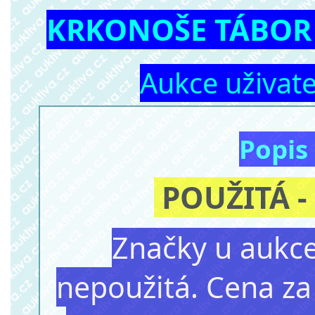
KRKONOŠE TÁBOR 
Aukce uživat
Popis
POUŽITÁ -
Značky u aukce
nepoužitá. Cena za