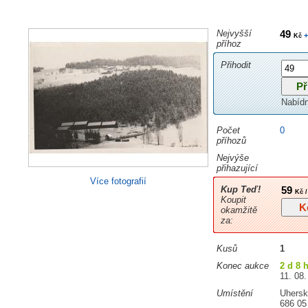
Nejvyšší
49
+
Kč
příhoz
Přihodit
Nabíd
Počet
0
příhozů
Nejvýše
přihazující
Více fotografií
Kup Teď!
59
Kč /
Koupit
okamžitě
za:
Kusů
1
Konec aukce
2 d 8 
11. 08.
Umístění
Uhersk
686 05