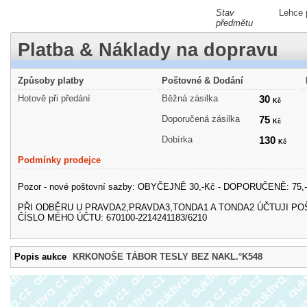
Stav
Lehce 
předmětu
Platba & Náklady na dopravu
Způsoby platby
Poštovné & Dodání
Hotově při předání
Běžná zásilka
30
Kč
Doporučená zásilka
75
Kč
Dobírka
130
Kč
Podmínky prodejce
Pozor - nové poštovní sazby: OBYČEJNĚ 30,-Kč - DOPORUČENĚ: 75,-
PŘI ODBĚRU U PRAVDA2,PRAVDA3,TONDA1 A TONDA2 ÚČTUJI PO
ČÍSLO MÉHO ÚČTU: 670100-2214241183/6210
Popis aukce
KRKONOŠE TÁBOR TESLY BEZ NAKL.°K548