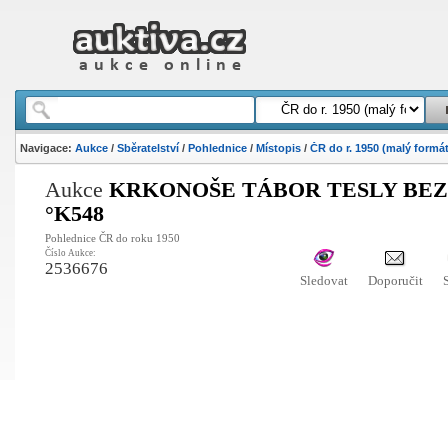
Navigace:
Aukce
/
Sběratelství
/
Pohlednice
/
Místopis
/
ČR do r. 1950 (malý formát
Aukce
KRKONOŠE TÁBOR TESLY BEZ
°K548
Pohlednice ČR do roku 1950
Číslo Aukce:
2536676
Sledovat
Doporučit