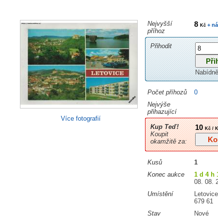
Nejvyšší
8
+ ná
Kč
příhoz
Přihodit
Nabídně
Počet příhozů
0
Nejvýše
přihazující
Více fotografií
Kup Teď!
10
Kč / 
Koupit
okamžitě za:
Kusů
1
Konec aukce
1 d 4 h 
08. 08. 
Umístění
Letovice
679 61
Stav
Nové