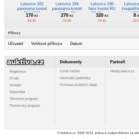
Letovice 182
Letovice 184
Letovice 190
Letovic
panorama kostel
panorama kostel
farní kostel RU
koupališt
RU 1917
klášter RU
DA Blansko
hotel 196
170
270
320
8
Kč
Kč
Kč
K
Blansko
Blansko
Blan
6d 4h
7d 4h
7d 4h
1d 
Příhozy
Uživatel
Velikost příhozu
Datum
Letovice V211
Letovice 202
Letovice 203
Letovi
koupaliště bazén
panorama kostel
panorama
pano
Dokumenty
Partneři
hotel Orbis
RU FJI Blansko
zámek kostel
zámek 
8
220
20
30
Kč
Kč
Kč
Blansko
Blansko
Blan
Ceník služeb
Hledej-aukce.cz
Registrace
1d 4h
7d 4h
7d 4h
7d 
Obchodní podmínky
O nás
Ochrana osobních údajů
Kontakt
Nápověda
Věrnostní program
Partnerský program
Letovice 272
Letovice 273
Letovice V216
Letovi
koupaliště bazén
koupaliště bazén
klášter kostel
zámek B
hotel 1942
hotel cca 1941
Blansko
55
50
8
27
Kč
Kč
Kč
Blansko
Blansko
13d 4h
13d 4h
1d 4h
8d 
© Auktiva.cz 2009-2014, práva a zodpovědnost za obs