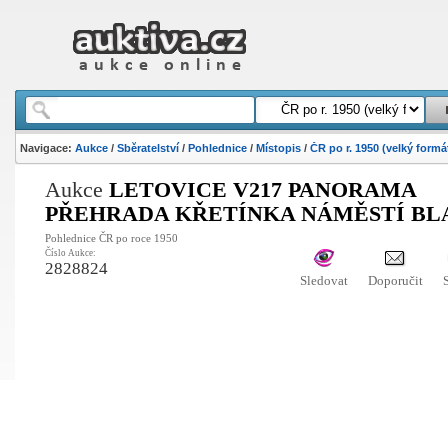
Navigace:
Aukce
/
Sběratelství
/
Pohlednice
/
Místopis
/
ČR po r. 1950 (velký formá
Aukce
LETOVICE V217 PANORAMA
PŘEHRADA KŘETÍNKA NÁMĚSTÍ BL
Pohlednice ČR po roce 1950
Číslo Aukce:
2828824
Sledovat
Doporučit