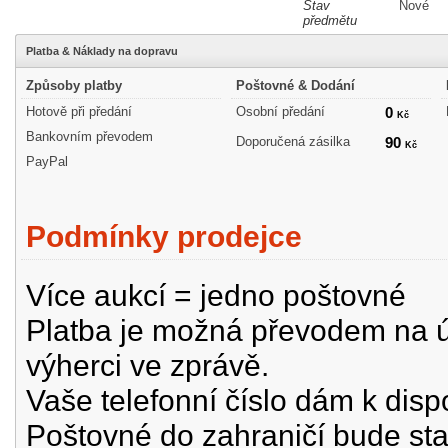
Stav
Nové
předmětu
Platba & Náklady na dopravu
Způsoby platby
Poštovné & Dodání
Hotově při předání
Osobní předání
0
Kč
Bankovním převodem
Doporučená zásilka
90
Kč
PayPal
Podmínky prodejce
Více aukcí = jedno poštovné
Platba je možná převodem na úč
výherci ve zprávě.
Vaše telefonní číslo dám k disp
Poštovné do zahraničí bude st