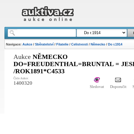
Navigace:
Aukce
/
Sběratelství
/
Filatelie
/
Celistvosti
/
Německo
/
Do r.1914
Aukce
NĚMECKO
DO=FREUDENTHAL=BRUNTAL = JES
/ROK1891*C4533
Číslo Aukce:
1400320
Sledovat
Doporučit