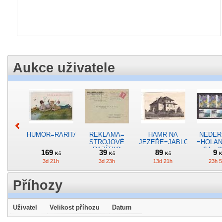
Aukce uživatele
HUMOR=RARITA=PLÁŽ=rok1911*R4432
REKLAMA=
HAMR NA
NEDER
STROJOVÉ
JEZEŘE=JABLONEC=rok19
=HOLA
RAZÍTKO
= 6 ks 
169
39
89
9
Kč
Kč
Kč
K
PRAHA
3d 21h
3d 23h
13d 21h
23h 
/rok1935*c4880
Příhozy
Uživatel
Velikost příhozu
Datum
A1268A
HELVETIA=
KROJE
VOJÁCI=