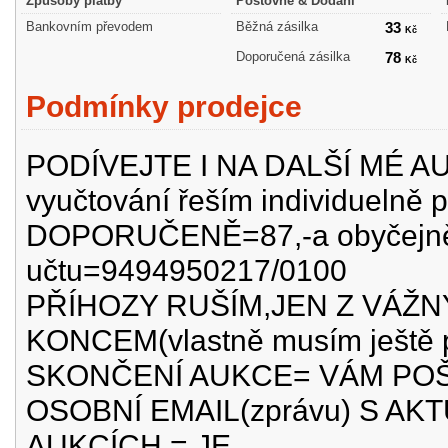
Způsoby platby
Poštovné & Dodání
Bankovním převodem
Běžná zásilka
33
Kč
Doporučená zásilka
78
Kč
Podmínky prodejce
PODÍVEJTE I NA DALŠÍ MÉ AUK
vyučtování řeším individuelně
DOPORUČENĚ=87,-a obyčejně=
učtu=9494950217/0100
PŘÍHOZY RUŠÍM,JEN Z VÁŽ
KONCEM(vlastně musím ještě p
SKONČENÍ AUKCE= VÁM POŠ
OSOBNÍ EMAIL(zprávu) S AK
AUKCÍCH = JE