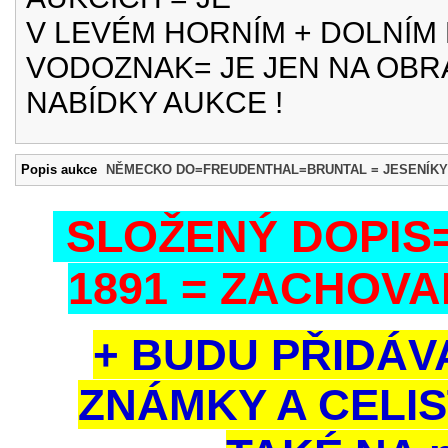
V LEVÉM HORNÍM + DOLNÍM
VODOZNAK= JE JEN NA OBRÁ
NABÍDKY AUKCE !
Popis aukce
NĚMECKO DO=FREUDENTHAL=BRUNTAL = JESENÍKY /
SLOŽENÝ DOPIS
1891
= ZACHOVA
+ BUDU PŘIDÁV
ZNÁMKY A CELI