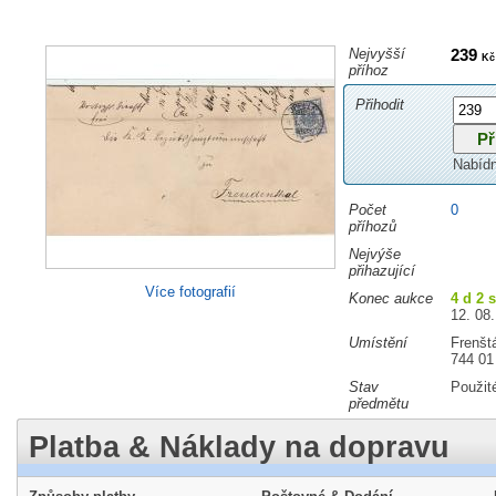
Nejvyšší
239
Kč
příhoz
Přihodit
Nabíd
Počet
0
příhozů
Nejvýše
přihazující
Více fotografií
Konec aukce
4 d 1 s
12. 08.
Umístění
Frenšt
744 01
Stav
Použit
předmětu
Platba & Náklady na dopravu