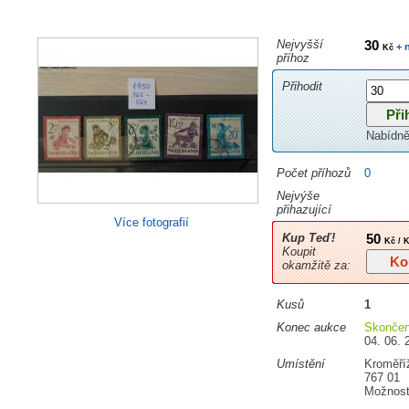
Nejvyšší
30
+ 
Kč
příhoz
Přihodit
Nabídně
Počet příhozů
0
Nejvýše
přihazující
Více fotografií
Kup Teď!
50
Kč / 
Koupit
okamžitě za:
Kusů
1
Konec aukce
Skonče
04. 06. 
Umístění
Kroměří
767 01
Možnost