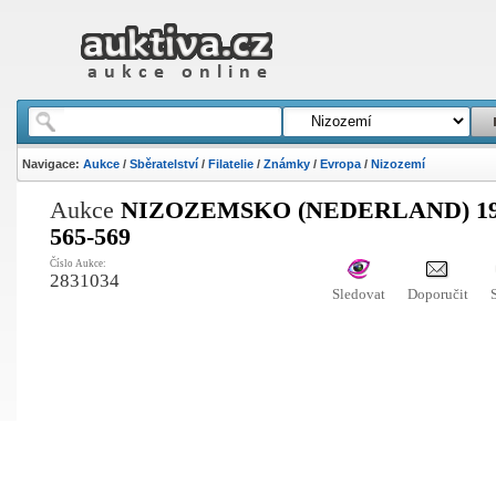
Navigace:
Aukce
/
Sběratelství
/
Filatelie
/
Známky
/
Evropa
/
Nizozemí
Aukce
NIZOZEMSKO (NEDERLAND) 195
565-569
Číslo Aukce:
2831034
Sledovat
Doporučit