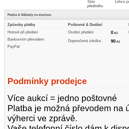
Stav
Lehce p
předmětu
Platba & Náklady na dopravu
Způsoby platby
Poštovné & Dodání
Hotově při předání
Osobní předání
0
Kč
Bankovním převodem
Doporučená zásilka
90
Kč
PayPal
Podmínky prodejce
Více aukcí = jedno poštovné
Platba je možná převodem na úč
výherci ve zprávě.
Vaše telefonní číslo dám k disp