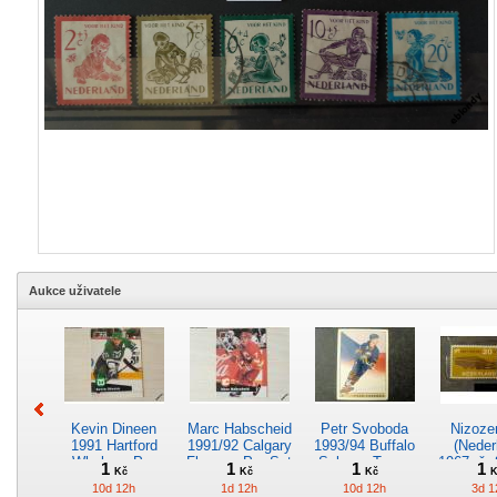
Aukce uživatele
Kevin Dineen
Marc Habscheid
Petr Svoboda
Nizoz
1991 Hartford
1991/92 Calgary
1993/94 Buffalo
(Neder
Whalers, Pro
Flames, Pro Set
Sabres, Topps
1967, č. 
1
1
1
1
Kč
Kč
Kč
K
Set č. 89
č. 365
Premier č. 324
cen
10d 12h
1d 12h
10d 12h
3d 1