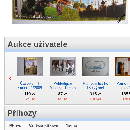
Aukce uživatele
Časopis TT
Pohlednice
Pamětní list ke
Pamětní 
Kurier - 1/2009
Atheny - Řecko
130 výročí
otevř
*142
z roku 1989.
lokodepa Plzeň
hranič.n
119
87
315
165
Kč
Kč
Kč
Nová nepoužitá
*2963
Železn
12d 14h
4d 14h
12d 14h
12d 
*5019
*29
Příhozy
Uživatel
Velikost příhozu
Datum