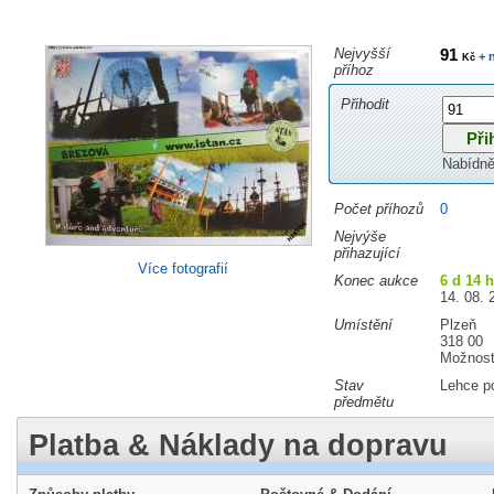
Nejvyšší
91
+ 
Kč
příhoz
Přihodit
Nabídně
Počet příhozů
0
Nejvýše
přihazující
Více fotografií
Konec aukce
6 d 14 
14. 08. 
Umístění
Plzeň
318 00
Možnost
Stav
Lehce p
předmětu
Platba & Náklady na dopravu