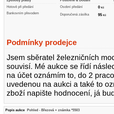
Způsoby platby
Poštovné & Dodání
Hotově při předání
Osobní předání
0
Kč
Bankovním převodem
Doporučená zásilka
95
Kč
Podmínky prodejce
Jsem sběratel železničních mode
souvisí. Mé aukce se řídí násle
na účet oznámím to, do 2 prac
uvedenou na aukci a také to oz
zboží napište hodnocení, já bu
Popis aukce
Pohled - Březová + známka *5503