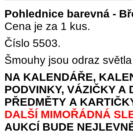
Pohlednice barevná - B
Cena je za 1 kus.
Číslo 5503.
Šmouhy jsou odraz světla p
NA KALENDÁŘE, KALEN
PODVINKY, VÁZIČKY A
PŘEDMĚTY
A KARTIČK
DALŠÍ MIMOŘÁDNÁ SL
AUKCÍ BUDE NEJLEVNĚ