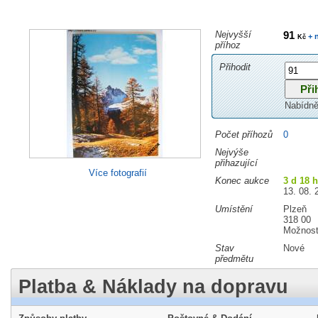
Nejvyšší
91
+ 
Kč
příhoz
Přihodit
Nabídně
Počet příhozů
0
Nejvýše
přihazující
Více fotografií
Konec aukce
3 d 18 
13. 08. 
Umístění
Plzeň
318 00
Možnost
Stav
Nové
předmětu
Platba & Náklady na dopravu