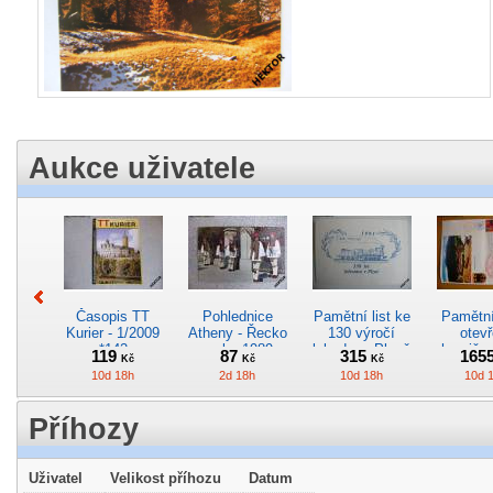
Aukce uživatele
Časopis TT
Pohlednice
Pamětní list ke
Pamětní 
Kurier - 1/2009
Atheny - Řecko
130 výročí
otevř
*142
z roku 1989.
lokodepa Plzeň
hranič.n
119
87
315
165
Kč
Kč
Kč
Nová nepoužitá
*2963
Železn
10d 18h
2d 18h
10d 18h
10d 
*5019
*29
Příhozy
Uživatel
Velikost příhozu
Datum